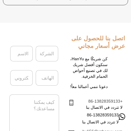
اتصل بنا
للحصول على
عرض أسعار مجاني
ا
ا
ل
ل
ش
ا
كن شريكًا مع HanYu،
ر
س
سنكون أفضل شريك
ك
م
لك في تصنيع أحواض
ا
ا
ة
*
الحمام الخزفية.
ل
ل
ه
ب
دعونا ننمي أعمالنا معاً!
ا
ر
ت
ي
ا
ف
د
+86-13828359133
ل
ا
ر
لا تتردد في الاتصال بنا
ل
س
86-13828359133
إ
ا
ل
لا تتردد في الاتصال بنا
ل
ك
ة