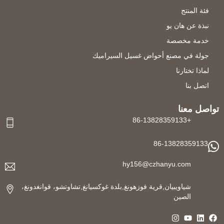
فئة المنتج
نبذة عن هان يو
خدمة مخصصة
جولة في مصنع أحواض غسيل السيراميك
لماذا تختارنا
اتصل بنا
تواصل معنا
+86-13828359133
86-13828359133
hy156@czhanyu.com
شياويبيان,قرية فوزهونغ,بلدة غوكسيانغ,تشاوتشو، قوانغدونغ،
الصين