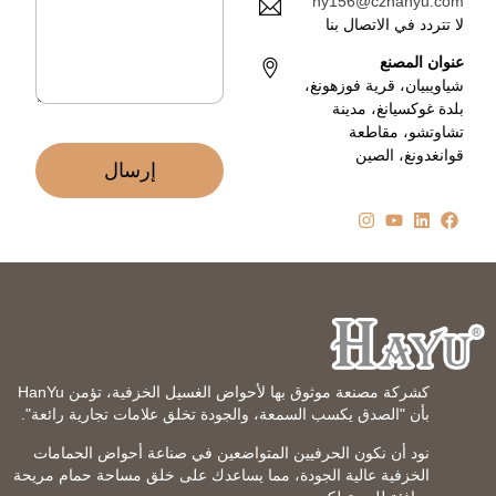
hy156@czhanyu.com
ت
*
لا تتردد في الاتصال بنا
ر
و
عنوان المصنع
ن
شياويبيان، قرية فوزهونغ،
ي
بلدة غوكسيانغ، مدينة
*
تشاوتشو، مقاطعة
قوانغدونغ، الصين
إرسال
كشركة مصنعة موثوق بها لأحواض الغسيل الخزفية، تؤمن HanYu
بأن "الصدق يكسب السمعة، والجودة تخلق علامات تجارية رائعة".
نود أن نكون الحرفيين المتواضعين في صناعة أحواض الحمامات
الخزفية عالية الجودة، مما يساعدك على خلق مساحة حمام مريحة