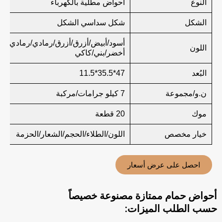
النوع
أحواض مطلية بالكهرباء
الشكل
شكل سداسي الشكل
أسود/أبيض/أزرق/أزرق/رمادي/رمادي/ور
اللون
أخضر/بني/كاكي
البُعد
47*35.5*11.5
ن.و/مجموعة
7 كيلو جرامات/مركبة
موك
20 قطعة
خيار مخصص
اللون/الطلاء/الحجم/الشعار/الحزمة
احصل على عرض أسعار
أحواض حمام ممتازة مصنوعة خصيصاً
حسب الطلب الميزات: