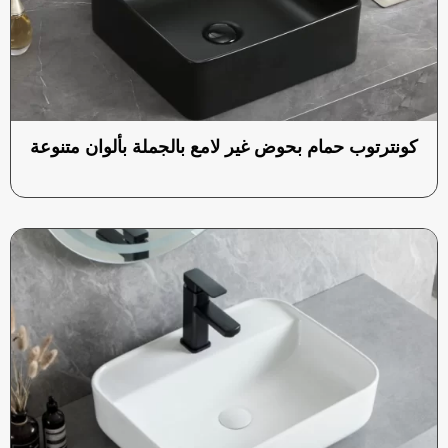
كونترتوب حمام بحوض غير لامع بالجملة بألوان متنوعة