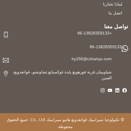
لماذا تختارنا
اتصل بنا
تواصل معنا
+86-13828359133
86-13828359133
hy156@czhanyu.com
شياويبيان,قرية فوزهونغ,بلدة غوكسيانغ,تشاوتشو، قوانغدونغ،
الصين
©
تكنولوجيا سيراميك قوانغدونغ هانيو سيراميك
Co., Ltd. جميع الحقوق
محفوظة