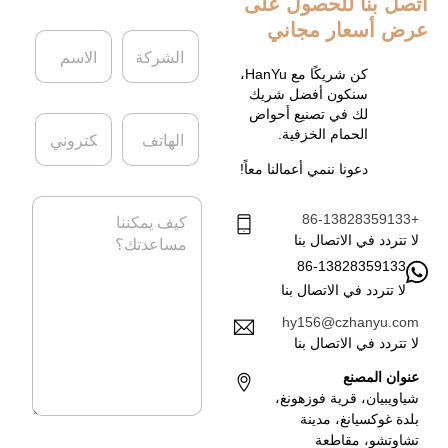
اتصل بنا
للحصول على
عرض أسعار مجاني
ا
ا
ل
ل
ش
ا
كن شريكًا مع HanYu،
ر
س
سنكون أفضل شريك
ك
م
لك في تصنيع أحواض
ا
ا
ة
*
الحمام الخزفية.
ل
ل
ه
ب
دعونا ننمي أعمالنا معاً!
ا
ر
ت
ي
ا
ف
د
+86-13828359133
ل
ا
ر
لا تتردد في الاتصال بنا
ل
س
86-13828359133
إ
ا
ل
لا تتردد في الاتصال بنا
ل
ك
ة
hy156@czhanyu.com
ت
*
لا تتردد في الاتصال بنا
ر
و
عنوان المصنع
ن
شياويبيان، قرية فوزهونغ،
ي
بلدة غوكسيانغ، مدينة
*
تشاوتشو، مقاطعة