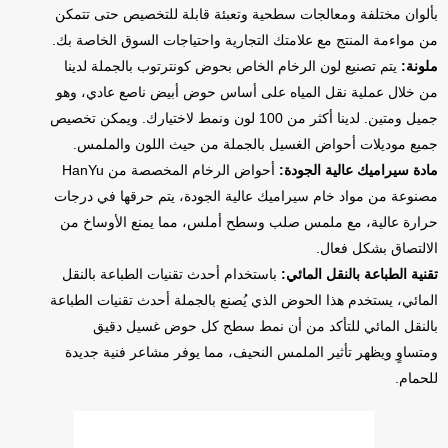
بألوان مختلفة ومعالجات سطحية وتعبئة قابلة للتخصيص حتى تتمكن
من مواءمة المنتج مع علامتك التجارية واحتياجات السوق الخاصة بك.
ملونة:
يتم تصنيع لون الرخام الخاص بحوض كونترتوب بالجملة لدينا
من خلال عملية نقل المياه على أساس حوض أبيض ناصع عادي، وهو
جميل ومتين. لدينا أكثر من 100 لون ونمط لاختيارك. ويمكن تخصيص
جميع موديلات أحواض الغسيل بالجملة من حيث اللون والملمس.
مادة سيراميك عالية الجودة:
أحواض الرخام المخصصة من HanYu
مصنوعة من مواد خام سيراميك عالية الجودة، يتم حرقها في درجات
حرارة عالية، مع ملمس صلب وسطح أملس، مما يمنع الأوساخ من
الالتصاق بشكل فعال.
تقنية الطباعة بالنقل المائي:
باستخدام أحدث تقنيات الطباعة بالنقل
المائي، يستخدم هذا الحوض الذي يُصنع بالجملة أحدث تقنيات الطباعة
بالنقل المائي للتأكد من أن نمط سطح كل حوض غسيل دقيق
ومتساوٍ ويظهر تأثير الملمس النحيف، مما يوفر مشاعر فنية جديدة
للحمام.