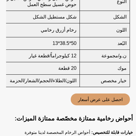
النوع
حوض غسيل سطح العمل
الشكل
شكل مستطيل الشكل
اللون
رخام أزرق رخامي
البُعد
50*38.5*13
ن.و/مجموعة
12 كيلوجراماً/قطعة غيار
موك
20 قطعة
خيار مخصص
اللون/الطلاء/الحجم/الشعار/الحزمة
احصل على عرض أسعار
أحواض رخامية ممتازة مخصّصة ممتازة الميزات:
خيارات قابلة للتخصيص:
أحواض الرخام المخصصة لدينا متوفرة