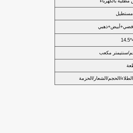
مطلية بالكهرباء
مستطيل
فضي+أبيض+ذهبي
الطلاء/الحجم/الشعار/الحزمة