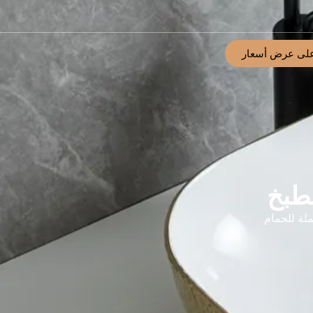
لى عرض أسعار
طبخ
لة للحمام