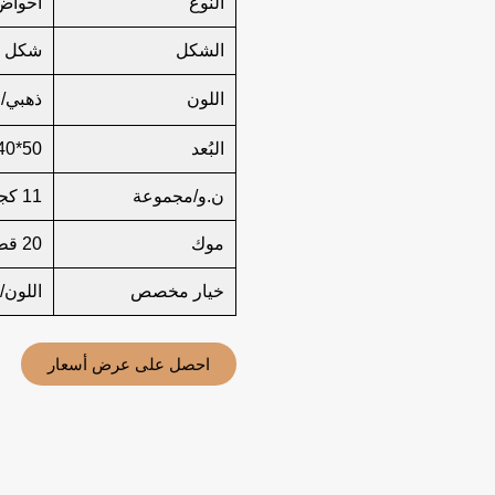
النوع
أحواض 
الشكل
شكل 
اللون
ذهبي/
البُعد
50*40*14.5
ن.و/مجموعة
11 كجم/سنتيمتر مكعب
موك
20 قطعة
خيار مخصص
اللون/
احصل على عرض أسعار