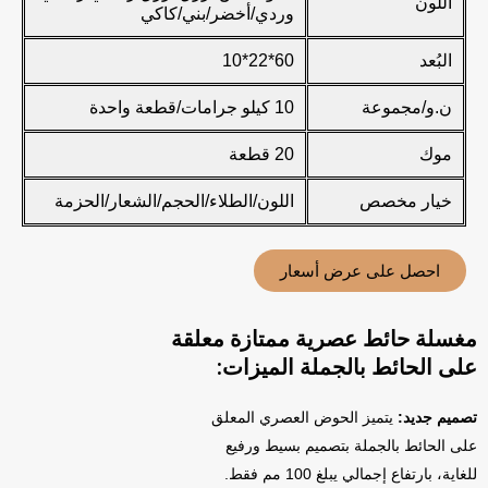
اللون
وردي/أخضر/بني/كاكي
البُعد
60*22*10
ن.و/مجموعة
10 كيلو جرامات/قطعة واحدة
موك
20 قطعة
خيار مخصص
اللون/الطلاء/الحجم/الشعار/الحزمة
احصل على عرض أسعار
مغسلة حائط عصرية ممتازة معلقة
على الحائط بالجملة الميزات:
تصميم جديد:
يتميز الحوض العصري المعلق
على الحائط بالجملة بتصميم بسيط ورفيع
للغاية، بارتفاع إجمالي يبلغ 100 مم فقط.