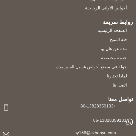
أحواض الأواني الزجاجية
روابط سريعة
الصفحة الرئيسية
فئة المنتج
نبذة عن هان يو
خدمة مخصصة
جولة في مصنع أحواض غسيل السيراميك
لماذا تختارنا
اتصل بنا
تواصل معنا
+86-13828359133
86-13828359133
hy156@czhanyu.com