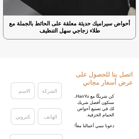
أحواض سيراميك حديثة معلقة على الحائط بالجملة مع
طلاء زجاجي سهل التنظيف
اتصل بنا
للحصول على
عرض أسعار مجاني
ا
ا
ل
ل
ش
ا
كن شريكًا مع HanYu،
ر
س
سنكون أفضل شريك
ك
م
لك في تصنيع أحواض
ا
ا
ة
*
الحمام الخزفية.
ل
ل
ه
ب
دعونا ننمي أعمالنا معاً!
ا
ر
ت
ي
ا