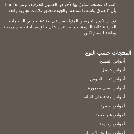
كشركة مصنعة موثوق بها لأحواض الغسيل الخزفية، تؤمن HanYu
بأن "الصدق يكسب السمعة، والجودة تخلق علامات تجارية رائعة".
نود أن نكون الحرفيين المتواضعين في صناعة أحواض الحمامات
الخزفية عالية الجودة، مما يساعدك على خلق مساحة حمام مريحة
ودافئة للمستهلكين.
المنتجات حسب النوع
أحواض المطبخ
أحواض غسيل
أحواض تحت الحوض
أحواض نصف مغمورة
أحواض مثبتة على الحائط
أحواض صغيرة
أحواض غير لامعة
أحواض رخامية
أحواض مطلية بالكهرباء