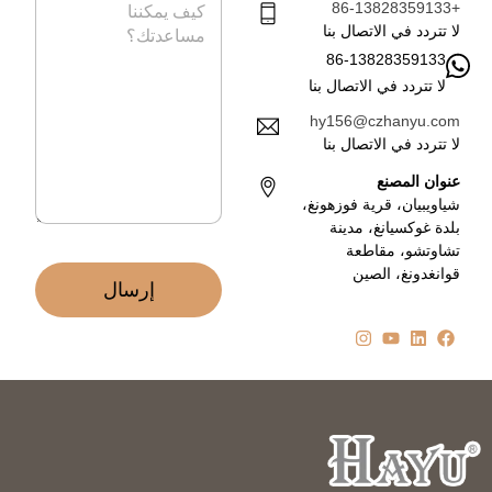
ف
د
+86-13828359133
ل
ا
ر
لا تتردد في الاتصال بنا
ل
س
86-13828359133
إ
ا
ل
لا تتردد في الاتصال بنا
ل
ك
ة
hy156@czhanyu.com
ت
*
لا تتردد في الاتصال بنا
ر
و
عنوان المصنع
ن
شياويبيان، قرية فوزهونغ،
ي
بلدة غوكسيانغ، مدينة
*
تشاوتشو، مقاطعة
قوانغدونغ، الصين
إرسال