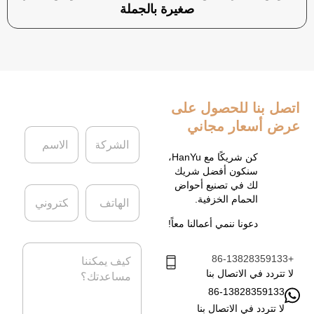
صغيرة بالجملة
اتصل بنا
للحصول على
عرض أسعار مجاني
ا
ا
ل
ل
ش
ا
كن شريكًا مع HanYu،
ر
س
سنكون أفضل شريك
ك
م
لك في تصنيع أحواض
ا
ا
ة
*
الحمام الخزفية.
ل
ل
ه
ب
دعونا ننمي أعمالنا معاً!
ا
ر
ت
ي
ا
ف
د
+86-13828359133
ل
ا
ر
لا تتردد في الاتصال بنا
ل
س
86-13828359133
إ
ا
ل
لا تتردد في الاتصال بنا