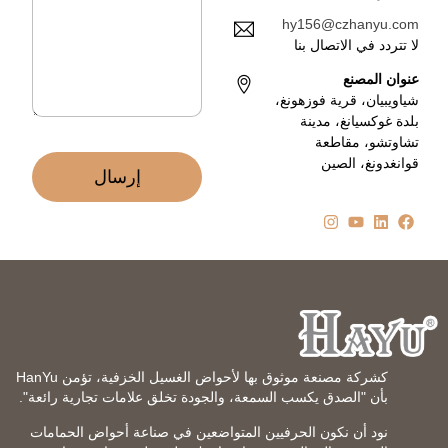
ل
ك
ة
hy156@czhanyu.com
ت
*
لا تتردد في الاتصال بنا
ر
و
عنوان المصنع
ن
شياويبيان، قرية فوزهونغ،
ي
بلدة غوكسيانغ، مدينة
*
تشاوتشو، مقاطعة
قوانغدونغ، الصين
إرسال
كشركة مصنعة موثوق بها لأحواض الغسيل الخزفية، تؤمن HanYu
بأن "الصدق يكسب السمعة، والجودة تخلق علامات تجارية رائعة".
نود أن نكون الحرفيين المتواضعين في صناعة أحواض الحمامات