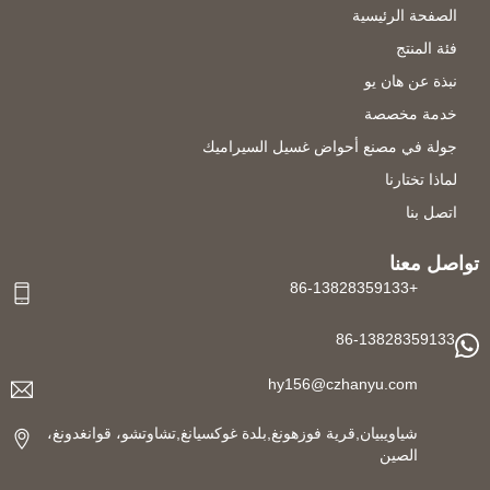
الصفحة الرئيسية
فئة المنتج
نبذة عن هان يو
خدمة مخصصة
جولة في مصنع أحواض غسيل السيراميك
لماذا تختارنا
اتصل بنا
تواصل معنا
+86-13828359133
86-13828359133
hy156@czhanyu.com
شياويبيان,قرية فوزهونغ,بلدة غوكسيانغ,تشاوتشو، قوانغدونغ،
الصين