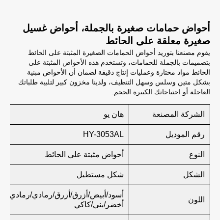
أحواض حمامات صغيرة بالجملة، أحواض غسيل
صغيرة معلقة على الحائط
يقوم مصنعنا بتوريد أحواض الحمامات الصغيرة المثبتة على الحائط
بتصميمات بالجملة للحمامات، وتستخدم هذه الأحواض المثبتة على
الحائط مواد مختارة وعمليات إنتاج دقيقة لضمان أن الأحواض مبنية
بشكل متين وسلس وسهل التنظيف، ولدينا مخزون كبير لتلبية طلباتك
العاجلة أو احتياجاتك الكبيرة الحجم.
الشركة المصنعة
هان يو
رقم الموديل
HY-3053AL
النوع
أحواض مثبتة على الحائط
الشكل
شكل مستطيل
أسود/أبيض/أزرق/أزرق/رمادي/رمادي/ور
اللون
أخضر/بني/كاكي