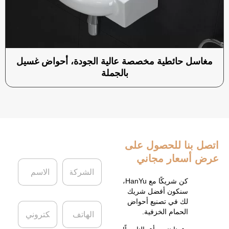
مغاسل حائطية مخصصة عالية الجودة، أحواض غسيل
بالجملة
اتصل بنا
للحصول على
عرض أسعار مجاني
ا
ا
ل
ل
ش
ا
كن شريكًا مع HanYu،
ر
س
سنكون أفضل شريك
ك
م
لك في تصنيع أحواض
ا
ا
ة
*
الحمام الخزفية.
ل
ل
ه
ب