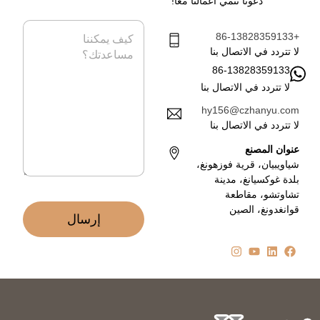
دعونا ننمي أعمالنا معاً!
ا
ر
ت
ي
ا
ف
د
+86-13828359133
ل
ا
ر
لا تتردد في الاتصال بنا
ل
س
86-13828359133
إ
ا
ل
لا تتردد في الاتصال بنا
ل
ك
ة
hy156@czhanyu.com
ت
*
لا تتردد في الاتصال بنا
ر
و
عنوان المصنع
ن
شياويبيان، قرية فوزهونغ،
ي
بلدة غوكسيانغ، مدينة
*
تشاوتشو، مقاطعة
قوانغدونغ، الصين
إرسال