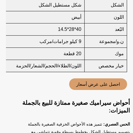
الشكل
شكل مستطيل الشكل
اللون
أبيض
البُعد
40*28*14.5
ن.و/مجموعة
9 كيلو جرامات/مركب
موك
20 قطعة
خيار مخصص
اللون/الطلاء/الحجم/الشعار/الحزمة
احصل على عرض أسعار
أحواض سيراميك صغيرة ممتازة للبيع بالجملة
الميزات:
الحس العصري:
تتميز هذه الأحواض الخزفية الصغيرة بالجملة
بتصميم مستطيل الشكل بخطوط بسيطة وقوية تتماشى مع