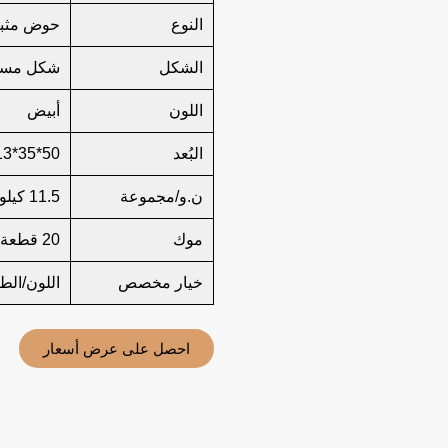
النوع
حوض مثبت
الشكل
شكل مست
اللون
أبيض
البُعد
50*35*13
ن.و/مجموعة
11.5 كيلو جرام/قطعة واحدة
موك
20 قطعة
خيار مخصص
اللون/الط
احصل على عرض أسعار