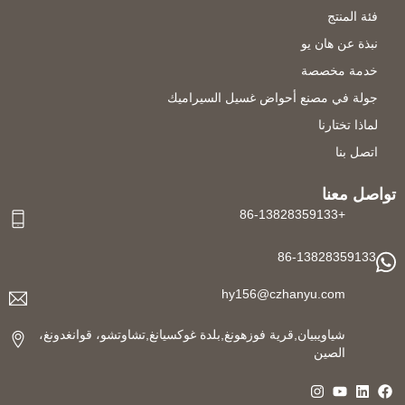
فئة المنتج
نبذة عن هان يو
خدمة مخصصة
جولة في مصنع أحواض غسيل السيراميك
لماذا تختارنا
اتصل بنا
تواصل معنا
+86-13828359133
86-13828359133
hy156@czhanyu.com
شياويبيان,قرية فوزهونغ,بلدة غوكسيانغ,تشاوتشو، قوانغدونغ،
الصين