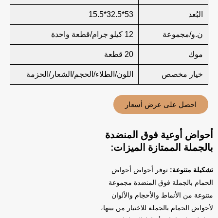
البُعد
53*32.5*15.5
ن.و/مجموعة
12 كيلو جرام/قطعة واحدة
موك
20 قطعة
خيار مخصص
اللون/الطلاء/الحجم/الشعار/الحزمة
احصل على عرض أسعار
أحواض أوعية فوق المنضدة
بالجملة الممتازة الميزات:
تشكيلة متنوعة:
توفر أحواض أحواض
الحمام بالجملة فوق المنضدة مجموعة
متنوعة من الأنماط والأحجام والألوان
لأحواض الحمام بالجملة للاختيار من بينها،