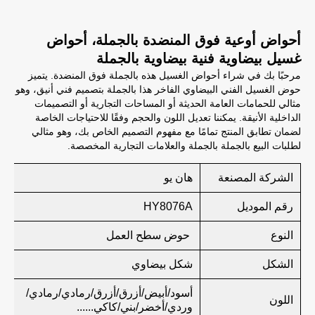
أحواض أوعية فوق المنضدة بالجملة، أحواض
غسيل بيضاوية فنية بيضاوية بالجملة
مرحبًا بك في شراء أحواض الغسيل هذه بالجملة فوق المنضدة. يتميز
حوض الغسيل الفني البيضاوي الفاخر هذا بالجملة بتصميم فني أنيق، وهو
مثالي للحمامات العامة الحديثة أو المساحات التجارية أو التصميمات
الداخلية الأنيقة. يمكننا تعديل اللون والحجم وفقًا للاحتياجات الخاصة
لضمان تطابق المنتج تمامًا مع مفهوم التصميم الخاص بك، وهو مثالي
لطلبات البيع بالجملة بالجملة والعلامات التجارية المخصصة.
الشركة المصنعة
هان يو
رقم الموديل
HY8076A
النوع
حوض سطح العمل
الشكل
شكل بيضاوي
أسود/أبيض/أزرق/أزرق/رمادي/رمادي/
اللون
وردي/أخضر/بني/كاكي......