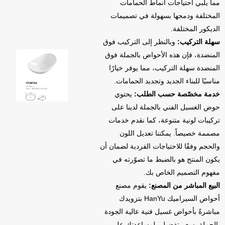
مما يلبي احتياجات أنماط الحمامات
المختلفة ودمجها بسهولة في تصميمات
الديكور المختلفة.
سهلة التركيب:
وبالنظر إلى التركيب فوق
المنضدة، فإن هذه الأحواض بالجملة فوق
المنضدة سهلة التركيب، مما يوفر خيارًا
مناسبًا للبناء الجديد وتجديد الحمامات.
خدمة مخصّصة حسب الطلب:
يحتوي
حوض الغسيل الفني بالجملة لدينا على
تركيبات لونية متنوعة، كما نقدم خدمات
مصممة خصيصاً. يمكننا تعديل اللون
والحجم وفقًا للاحتياجات الفردية لضمان أن
يكون المنتج هو بالضبط ما تصوّرته في
مفهوم التصميم الخاص بك.
البيع المباشر من المصنع:
يقوم مصنع
أحواض السيراميك HanYu بتزويدك
مباشرةً بأحواض غسيل فنية عالية الجودة
بالجملة بسعر تفضيلي لمساعدتك على