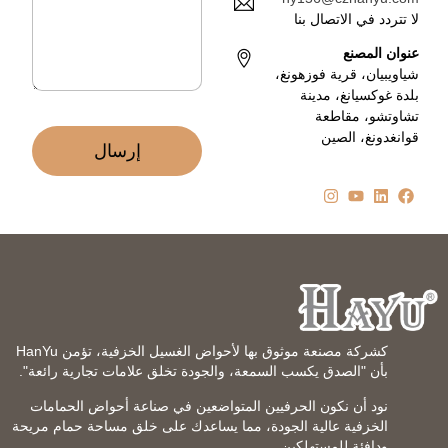
ت
*
لا تتردد في الاتصال بنا
ر
و
عنوان المصنع
ن
شياويبيان، قرية فوزهونغ،
ي
بلدة غوكسيانغ، مدينة
*
تشاوتشو، مقاطعة
قوانغدونغ، الصين
إرسال
كشركة مصنعة موثوق بها لأحواض الغسيل الخزفية، تؤمن HanYu
بأن "الصدق يكسب السمعة، والجودة تخلق علامات تجارية رائعة".
نود أن نكون الحرفيين المتواضعين في صناعة أحواض الحمامات
الخزفية عالية الجودة، مما يساعدك على خلق مساحة حمام مريحة
ودافئة للمستهلكين.