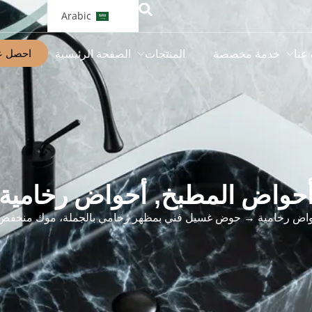
Arabic
احصل ع
 عنا
خدمة مخصصة
المنتجات
الصفحة الرئيسية
حواض المطبخ
,
أحواض رخامية
اض رخامية
→ حوض غسيل فني بمظهر رخامي بالجملة، موك منخفض،