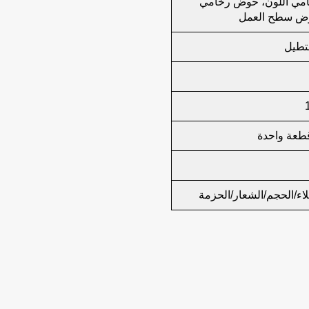
ي اللون، حوض رخامي
وض سطح العمل
طيل
لاء/الحجم/الشعار/الحزمة