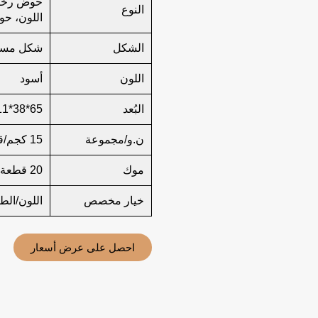
حوض رخام
النوع
اللون، ح
الشكل
شكل مست
اللون
أسود
البُعد
65*38*11
ن.و/مجموعة
15 كجم/قطعة واحدة
موك
20 قطعة
خيار مخصص
اللون/الط
احصل على عرض أسعار