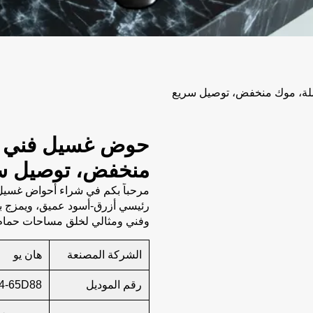
ة، موك منخفض، توصيل سريع
حوض غسيل فني بم
منخفض، توصيل س
مرحباً بكم في شراء أحواض غسيل ف
رئيسي أزرق-أسود عميق، ويمزج بين
وفني ومثالي لخلق مساحات حمام
الشركة المصنعة
هان يو
رقم الموديل
4-65D88