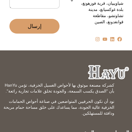
ن
شياويبيان، قرية فوزهونغ،
ي
بلدة غوكسيانغ، مدينة
*
تشاوتشو، مقاطعة
قوانغدونغ، الصين
إرسال
كشركة مصنعة موثوق بها لأحواض الغسيل الخزفية، تؤمن HanYu
بأن "الصدق يكسب السمعة، والجودة تخلق علامات تجارية رائعة".
نود أن نكون الحرفيين المتواضعين في صناعة أحواض الحمامات
الخزفية عالية الجودة، مما يساعدك على خلق مساحة حمام مريحة
ودافئة للمستهلكين.