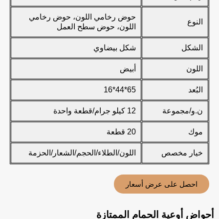
حوض رخامي اللون، حوض رخامي
النوع
اللون، حوض سطح العمل
الشكل
شكل بيضاوي
اللون
أبيض
البُعد
65*44*16
ن.و/مجموعة
12 كيلو جرام/قطعة واحدة
موك
20 قطعة
خيار مخصص
اللون/الطلاء/الحجم/الشعار/الحزمة
احصل على عرض أسعار
أحواض أوعية الحمام الممتازة