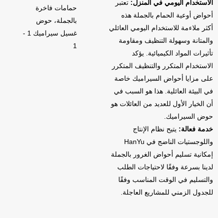
الاستخدام اليومي في المنزل:
تعتبر
حمامات فاخرة
أحواض أوعية الحمام بالجملة هذه
بالجملة، حوض
أكثر ملاءمة للاستخدام اليومي العائلي
غسيل سيراميك 1 -
والمتانة وسهولة التنظيف ومقاومة
1
تأثيرات المواد الكيميائية. يؤكد
الاستخدام المتكرر والتنظيف المتكرر
على مزايا أحواض السيراميك خاصة
في البيئة العائلية. هذا هو السبب في
أن الخيار الأول للعديد من العائلات هو
حوض السيراميك.
خدمة فعالة:
يتيح نظام الإنتاج
واللوجستيات الناضج في HanYu
إمكانية تسليم أحواض الغرور بالجملة
لدينا بسرعة وفقًا لاحتياجات الطلب
والتسليم في الوقت المناسب وفقًا
للجدول الزمني للمشاريع العاجلة.