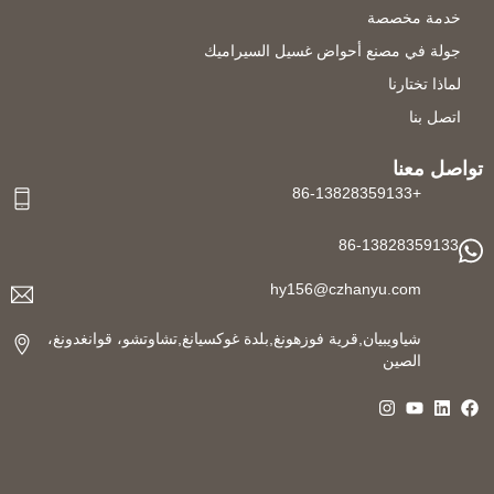
خدمة مخصصة
جولة في مصنع أحواض غسيل السيراميك
لماذا تختارنا
اتصل بنا
تواصل معنا
+86-13828359133
86-13828359133
hy156@czhanyu.com
شياويبيان,قرية فوزهونغ,بلدة غوكسيانغ,تشاوتشو، قوانغدونغ،
الصين