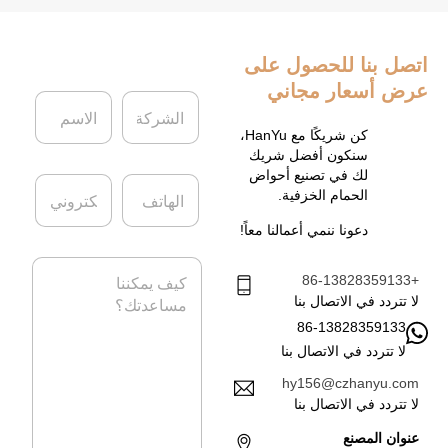
اتصل بنا
للحصول على
عرض أسعار مجاني
ا
ا
ل
ل
ش
ا
كن شريكًا مع HanYu،
ر
س
سنكون أفضل شريك
ك
م
لك في تصنيع أحواض
ا
ا
ة
*
الحمام الخزفية.
ل
ل
ه
ب
دعونا ننمي أعمالنا معاً!
ا
ر
ت
ي
ا
ف
د
+86-13828359133
ل
ا
ر
لا تتردد في الاتصال بنا
ل
س
86-13828359133
إ
ا
ل
لا تتردد في الاتصال بنا
ل
ك
ة
hy156@czhanyu.com
ت
*
لا تتردد في الاتصال بنا
ر
و
عنوان المصنع