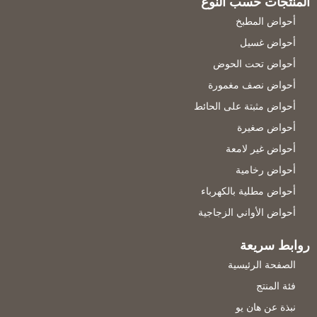
المنتجات حسب النوع
أحواض المطبخ
أحواض غسيل
أحواض تحت الحوض
أحواض نصف مغمورة
أحواض مثبتة على الحائط
أحواض صغيرة
أحواض غير لامعة
أحواض رخامية
أحواض مطلية بالكهرباء
أحواض الأواني الزجاجية
روابط سريعة
الصفحة الرئيسية
فئة المنتج
نبذة عن هان يو