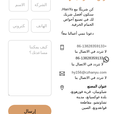
ل
ل
ش
ا
كن شريكًا مع HanYu،
ر
س
سنكون أفضل شريك
ك
م
لك في تصنيع أحواض
ا
ا
ة
*
الحمام الخزفية.
ل
ل
ه
ب
دعونا ننمي أعمالنا معاً!
ا
ر
ت
ي
ا
ف
د
+86-13828359133
ل
ا
ر
لا تتردد في الاتصال بنا
ل
س
86-13828359133
إ
ا
ل
لا تتردد في الاتصال بنا
ل
ك
ة
hy156@czhanyu.com
ت
*
لا تتردد في الاتصال بنا
ر
و
عنوان المصنع
ن
شياويبيان، قرية فوزهونغ،
ي
بلدة غوكسيانغ، مدينة
*
تشاوتشو، مقاطعة
قوانغدونغ، الصين
إرسال