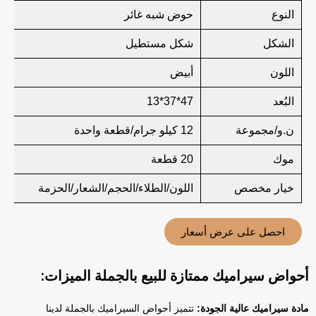
النوع
حوض شبه غائر
الشكل
شكل مستطيل
اللون
أبيض
البُعد
47*37*13
ن.و/مجموعة
12 كيلو جرام/قطعة واحدة
موك
20 قطعة
خيار مخصص
اللون/الطلاء/الحجم/الشعار/الحزمة
احصل على عرض أسعار
أحواض سيراميك ممتازة للبيع بالجملة الميزات:
مادة سيراميك عالية الجودة:
تتميز أحواض السيراميك بالجملة لدينا