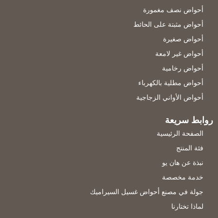
أحواض نصف مغمورة
أحواض مثبتة على الحائط
أحواض صغيرة
أحواض غير لامعة
أحواض رخامية
أحواض مطلية بالكهرباء
أحواض الأواني الزجاجية
روابط سريعة
الصفحة الرئيسية
فئة المنتج
نبذة عن هان يو
خدمة مخصصة
جولة في مصنع أحواض غسيل السيراميك
لماذا تختارنا