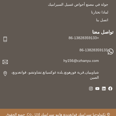
جولة في مصنع أحواض غسيل السيراميك
لماذا تختارنا
اتصل بنا
تواصل معنا
+86-13828359133
86-13828359133
hy156@czhanyu.com
شياويبيان,قرية فوزهونغ,بلدة غوكسيانغ,تشاوتشو، قوانغدونغ،
الصين
©
تكنولوجيا سيراميك قوانغدونغ هانيو سيراميك
Co., Ltd. جميع الحقوق