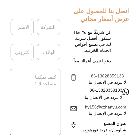
اتصل بنا
للحصول على
عرض أسعار مجاني
ا
ا
ل
ل
ش
ا
كن شريكًا مع HanYu،
ر
س
سنكون أفضل شريك
ك
م
لك في تصنيع أحواض
ا
ا
ة
*
الحمام الخزفية.
ل
ل
ه
ب
دعونا ننمي أعمالنا معاً!
ا
ر
ت
ي
ا
ف
د
+86-13828359133
ل
ا
ر
لا تتردد في الاتصال بنا
ل
س
86-13828359133
إ
ا
ل
لا تتردد في الاتصال بنا
ل
ك
ة
hy156@czhanyu.com
ت
*
لا تتردد في الاتصال بنا
ر
و
عنوان المصنع
ن
شياويبيان، قرية فوزهونغ،
ي