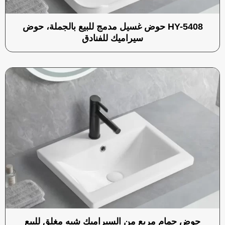
HY-5408 حوض غسيل مدمج للبيع بالجملة، حوض
سيراميك للفنادق
حوض حمام مربع من السيراميك شبه مغلق للبيع