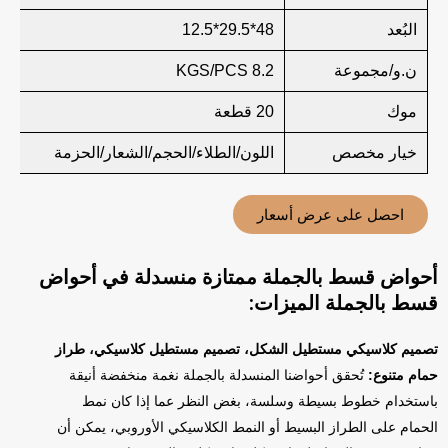
البُعد
48*29.5*12.5
ن.و/مجموعة
8.2 KGS/PCS
موك
20 قطعة
خيار مخصص
اللون/الطلاء/الحجم/الشعار/الحزمة
احصل على عرض أسعار
أحواض قسط بالجملة ممتازة منسدلة في أحواض
قسط بالجملة الميزات:
تصميم كلاسيكي مستطيل الشكل، تصميم مستطيل كلاسيكي، طراز
حمام متنوع:
تُحقق أحواضنا المنسدلة بالجملة نغمة منخفضة أنيقة
باستخدام خطوط بسيطة وسلسة، بغض النظر عما إذا كان نمط
الحمام على الطراز البسيط أو النمط الكلاسيكي الأوروبي، يمكن أن