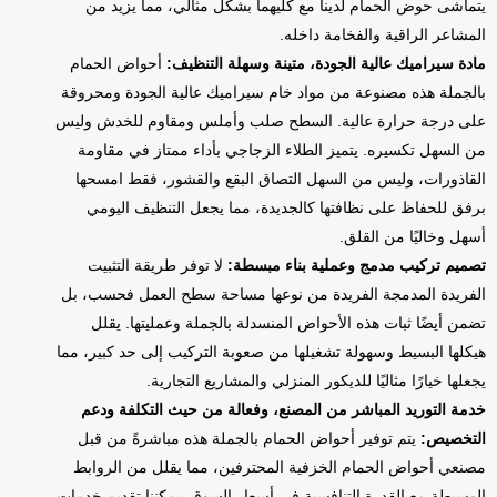
يتماشى حوض الحمام لدينا مع كليهما بشكل مثالي، مما يزيد من
المشاعر الراقية والفخامة داخله.
مادة سيراميك عالية الجودة، متينة وسهلة التنظيف:
أحواض الحمام
بالجملة هذه مصنوعة من مواد خام سيراميك عالية الجودة ومحروقة
على درجة حرارة عالية. السطح صلب وأملس ومقاوم للخدش وليس
من السهل تكسيره. يتميز الطلاء الزجاجي بأداء ممتاز في مقاومة
القاذورات، وليس من السهل التصاق البقع والقشور، فقط امسحها
برفق للحفاظ على نظافتها كالجديدة، مما يجعل التنظيف اليومي
أسهل وخاليًا من القلق.
تصميم تركيب مدمج وعملية بناء مبسطة:
لا توفر طريقة التثبيت
الفريدة المدمجة الفريدة من نوعها مساحة سطح العمل فحسب، بل
تضمن أيضًا ثبات هذه الأحواض المنسدلة بالجملة وعمليتها. يقلل
هيكلها البسيط وسهولة تشغيلها من صعوبة التركيب إلى حد كبير، مما
يجعلها خيارًا مثاليًا للديكور المنزلي والمشاريع التجارية.
خدمة التوريد المباشر من المصنع، وفعالة من حيث التكلفة ودعم
التخصيص:
يتم توفير أحواض الحمام بالجملة هذه مباشرةً من قبل
مصنعي أحواض الحمام الخزفية المحترفين، مما يقلل من الروابط
الوسيطة مع القدرة التنافسية في أسعار السوق. يمكننا تقديم خدمات