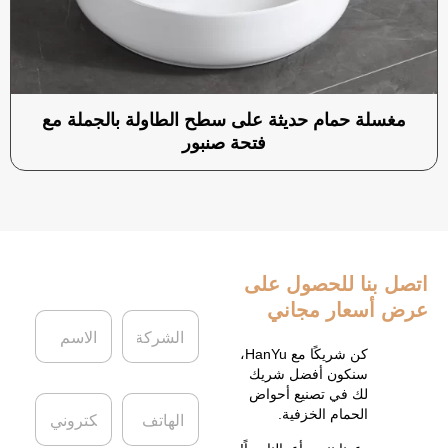
مغسلة حمام حديثة على سطح الطاولة بالجملة مع
فتحة صنبور
اتصل بنا
للحصول على
عرض أسعار مجاني
ا
ا
ل
ل
ش
ا
كن شريكًا مع HanYu،
ر
س
سنكون أفضل شريك
ك
م
لك في تصنيع أحواض
ا
ا
ة
*
الحمام الخزفية.
ل
ل
ه
ب