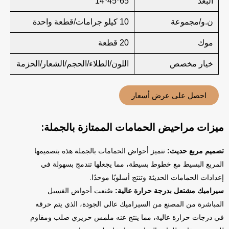
البُعد
65*45*14
ن.و/مجموعة
10 كيلو جرامات/قطعة واحدة
موك
20 قطعة
خيار مخصص
اللون/الطلاء/الحجم/الشعار/الحزمة
احصل على عرض أسعار
ميزات مراحيض الحمامات الممتازة بالجملة:
تصميم مربع حديث:
تتميز أحواض الحمامات بالجملة هذه بتصميمها
المربع البسيط مع خطوط بسيطة، مما يجعلها تندمج بسهولة في
إعدادات الحمامات الحديثة وتنتج أسلوبًا موحدًا.
سيراميك مشتعل بدرجة حرارة عالية:
صُنعت أحواض الغسيل
المباشرة من المصنع من السيراميك عالي الجودة، الذي يتم حرقه
في درجات حرارة عالية، مما ينتج عنه ملمس حريري صلب ومقاوم