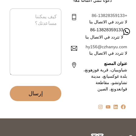
دعونا ننمي أعمالنا معاً!
ا
ر
ت
ي
ا
ف
د
+86-13828359133
ل
ا
ر
لا تتردد في الاتصال بنا
ل
س
86-13828359133
إ
ا
ل
لا تتردد في الاتصال بنا
ل
ك
ة
hy156@czhanyu.com
ت
*
لا تتردد في الاتصال بنا
ر
و
عنوان المصنع
ن
شياويبيان، قرية فوزهونغ،
ي
بلدة غوكسيانغ، مدينة
*
تشاوتشو، مقاطعة
قوانغدونغ، الصين
إرسال