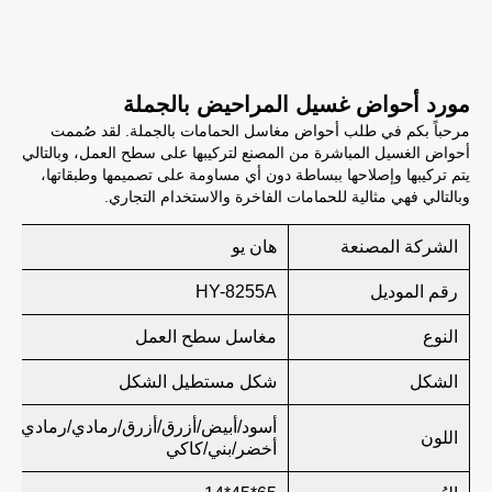
مورد أحواض غسيل المراحيض بالجملة
مرحباً بكم في طلب أحواض مغاسل الحمامات بالجملة. لقد صُممت
أحواض الغسيل المباشرة من المصنع لتركيبها على سطح العمل، وبالتالي
يتم تركيبها وإصلاحها ببساطة دون أي مساومة على تصميمها وطبقاتها،
وبالتالي فهي مثالية للحمامات الفاخرة والاستخدام التجاري.
الشركة المصنعة
هان يو
رقم الموديل
HY-8255A
النوع
مغاسل سطح العمل
الشكل
شكل مستطيل الشكل
أسود/أبيض/أزرق/أزرق/رمادي/رمادي/ور
اللون
أخضر/بني/كاكي