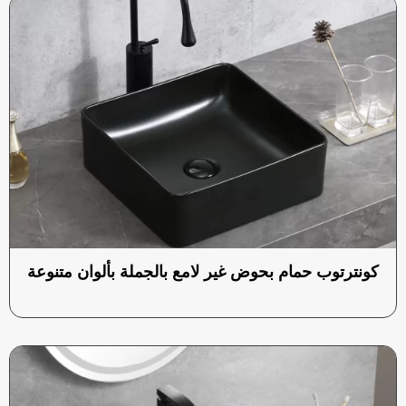
كونترتوب حمام بحوض غير لامع بالجملة بألوان متنوعة