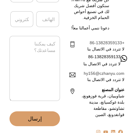
ش
ا
ر
س
سنكون أفضل شريك
ك
م
لك في تصنيع أحواض
ا
ا
ة
*
الحمام الخزفية.
ل
ل
ه
ب
دعونا ننمي أعمالنا معاً!
ا
ر
ت
ي
ا
ف
د
+86-13828359133
ل
ا
ر
لا تتردد في الاتصال بنا
ل
س
86-13828359133
إ
ا
ل
لا تتردد في الاتصال بنا
ل
ك
ة
hy156@czhanyu.com
ت
*
لا تتردد في الاتصال بنا
ر
و
عنوان المصنع
ن
شياويبيان، قرية فوزهونغ،
ي
بلدة غوكسيانغ، مدينة
*
تشاوتشو، مقاطعة
قوانغدونغ، الصين
إرسال