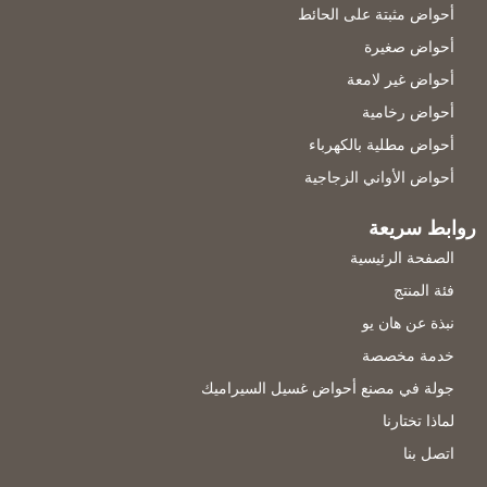
أحواض مثبتة على الحائط
أحواض صغيرة
أحواض غير لامعة
أحواض رخامية
أحواض مطلية بالكهرباء
أحواض الأواني الزجاجية
روابط سريعة
الصفحة الرئيسية
فئة المنتج
نبذة عن هان يو
خدمة مخصصة
جولة في مصنع أحواض غسيل السيراميك
لماذا تختارنا
اتصل بنا