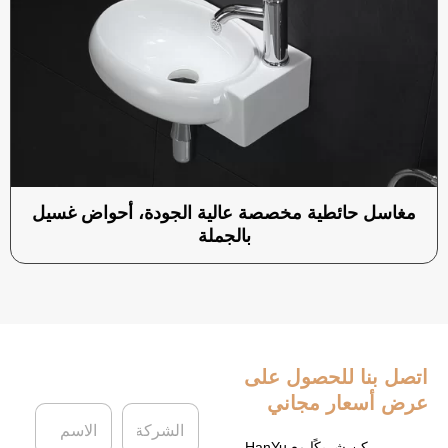
مغاسل حائطية مخصصة عالية الجودة، أحواض غسيل
بالجملة
اتصل بنا
للحصول على
عرض أسعار مجاني
ا
ا
ل
ل
كن شريكًا مع HanYu،