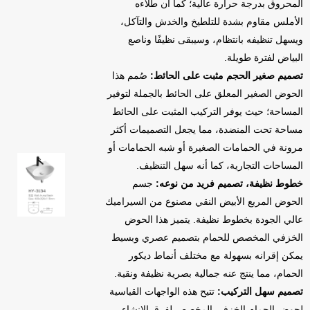
المحروق بدرجة حرارة عالية؛ كما أن طلاءه
الأملس مقاوم بشدة للتلطيخ والخدش والتآكل،
ويسهل تنظيفه بانتظام، وسيبقى نظيفًا وناصع
البياض لفترة طويلة.
تصميم صغير الحجم مثبت على الحائط:
صُمم هذا
الحوض الصغير المعلق على الحائط بالجملة لتوفير
المساحة؛ حيث يوفر التركيب المثبت على الحائط
مساحة تحت المنضدة، مما يجعل التصميمات أكثر
مرونة في الحمامات الصغيرة أو شبه الحمامات أو
المساحات التجارية، كما أنه سهل التنظيف.
خطوط نظيفة، تصميم فريد من نوعه:
جسم
الحوض المربع الأبيض النقي مصنوع من السيراميك
عالي الجودة بخطوط نظيفة. يتميز هذا الحوض
الخزفي المخصص للحمام بتصميم عصري وبسيط
يمكن إقرانه بسهولة مع مختلف أنماط ديكور
الحمام، مما ينتج عنه جمالية بصرية نظيفة ونقية.
تصميم سهل التركيب:
تتيح هذه الواجهات القياسية
لحوض الحمام الخزفي المخصص لفرق الإنشاء