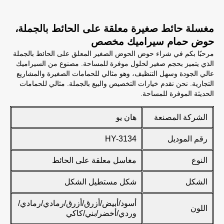
مغسلة حائط صغيرة معلقة على الحائط بالجملة،
حوض حمام سيراميك مخصص
مرحبًا بكم في شراء حوض الحوض الصغير المعلق على الحائط بالجملة
الذي يتميز بحجم صغير لحلول موفرة للمساحة. مصنوع من السيراميك
عالي الجودة وسهل التنظيف، وهو مثالي للحمامات الصغيرة والمشاريع
التجارية. نحن نقدم خيارات التخصيص والبيع بالجملة. مثالي للحمامات
الحديثة الموفرة للمساحة.
الشركة المصنعة
هان يو
رقم الموديل
HY-3134
النوع
مغاسل معلقة على الحائط
الشكل
شكل مستطيل الشكل
أسود/أبيض/أزرق/أزرق/رمادي/رمادي/
اللون
وردي/أخضر/بني/كاكي