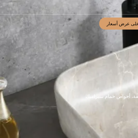
لى عرض أسعار
قة، أحواض حمام سيراميك