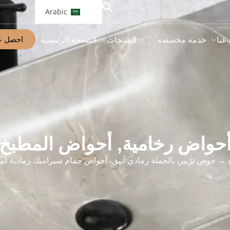
Arabic
احصل ع
 عنا
خدمة مخصصة
المنتجات
الصفحة الرئيسية
حواض رخامية
,
أحواض المطبخ
→ حوض تزيين بالجملة رمادي أنيق، أحواض حمام سيراميك رمادية أني