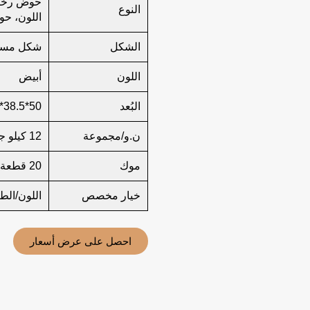
حوض رخام
النوع
اللون، ح
الشكل
شكل مست
اللون
أبيض
البُعد
50*38.5*13
ن.و/مجموعة
12 كيلو جرام/قطعة واحدة
موك
20 قطعة
خيار مخصص
اللون/الط
احصل على عرض أسعار