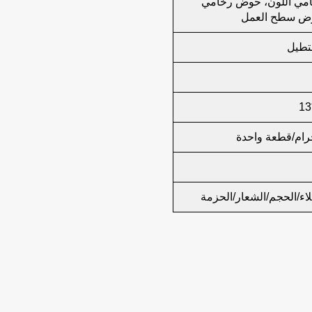
ي اللون، حوض رخامي
وض سطح العمل
طيل
لاء/الحجم/الشعار/الحزمة