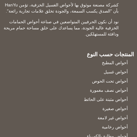
كشركة مصنعة موثوق بها لأحواض الغسيل الخزفية، تؤمن HanYu
بأن "الصدق يكسب السمعة، والجودة تخلق علامات تجارية رائعة".
نود أن نكون الحرفيين المتواضعين في صناعة أحواض الحمامات
الخزفية عالية الجودة، مما يساعدك على خلق مساحة حمام مريحة
ودافئة للمستهلكين.
المنتجات حسب النوع
أحواض المطبخ
أحواض غسيل
أحواض تحت الحوض
أحواض نصف مغمورة
أحواض مثبتة على الحائط
أحواض صغيرة
أحواض غير لامعة
أحواض رخامية
أحواض مطلية بالكهرباء