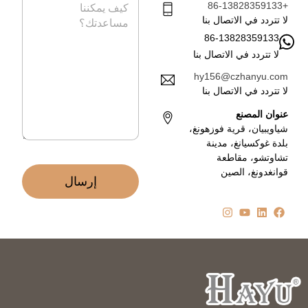
ف
د
+86-13828359133
ل
ا
ر
لا تتردد في الاتصال بنا
ل
س
86-13828359133
إ
ا
ل
لا تتردد في الاتصال بنا
ل
ك
ة
hy156@czhanyu.com
ت
*
لا تتردد في الاتصال بنا
ر
و
عنوان المصنع
ن
شياويبيان، قرية فوزهونغ،
ي
بلدة غوكسيانغ، مدينة
*
تشاوتشو، مقاطعة
قوانغدونغ، الصين
إرسال