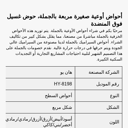
أحواض أوعية صغيرة مربعة بالجملة، حوض غسيل
فوق المنضدة
مرحبًا بكم في شراء أحواض الأوعية بالجملة. يتم توريد هذه الأحواض
الخزفية بالجملة مباشرةً من مصنعنا، مما يقلل بشكل كبير من تكاليف
الشراء. أحواض السيراميك بالجملة لدينا مصنوعة من السيراميك عالي
الجودة ويتم حرقها في درجات حرارة عالية. نقدم خصومات بالجملة على
هذا التصميم الشهير لتلبية احتياجات المشاريع التجارية أو التجديدات
السكنية الكبيرة.
الشركة المصنعة
هان يو
رقم الموديل
HY-8198
النوع
أحواض السطح
الشكل
شكل مربع
أسود/أبيض/أزرق/أزرق/رمادي/رمادي/ور
اللون
أخضر/بني/كاكي