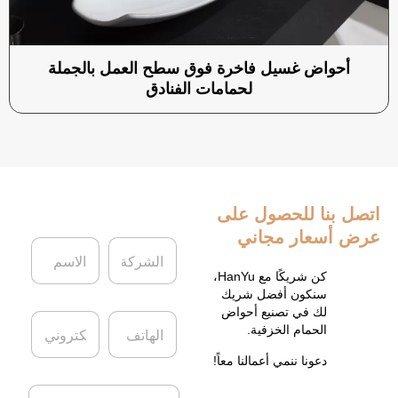
أحواض غسيل فاخرة فوق سطح العمل بالجملة
لحمامات الفنادق
اتصل بنا
للحصول على
عرض أسعار مجاني
ا
ا
ل
ل
ش
ا
كن شريكًا مع HanYu،
ر
س
سنكون أفضل شريك
ك
م
لك في تصنيع أحواض
ا
ا
ة
*
الحمام الخزفية.
ل
ل
ه
ب
دعونا ننمي أعمالنا معاً!
ا
ر
ت
ي
ا