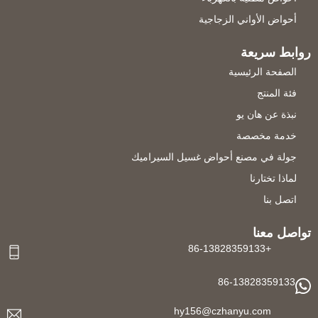
أحواض الأواني الزجاجية
روابط سريعة
الصفحة الرئيسية
فئة المنتج
نبذة عن هان يو
خدمة مخصصة
جولة في مصنع أحواض غسيل السيراميك
لماذا تختارنا
اتصل بنا
تواصل معنا
+86-13828359133
86-13828359133
hy156@czhanyu.com