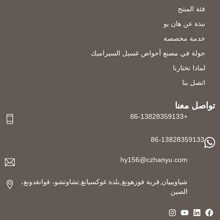
فئة المنتج
نبذة عن هان يو
خدمة مخصصة
جولة في مصنع أحواض غسيل السيراميك
لماذا تختارنا
اتصل بنا
تواصل معنا
+86-13828359133
86-13828359133
hy156@czhanyu.com
شياويبيان,قرية فوزهونغ,بلدة غوكسيانغ,تشاوتشو، قوانغدونغ،
الصين