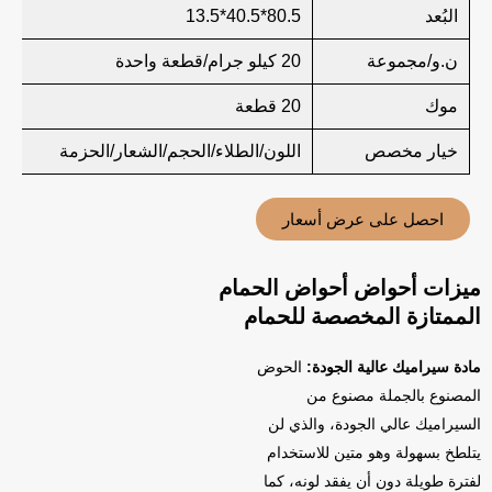
البُعد
80.5*40.5*13.5
ن.و/مجموعة
20 كيلو جرام/قطعة واحدة
موك
20 قطعة
خيار مخصص
اللون/الطلاء/الحجم/الشعار/الحزمة
احصل على عرض أسعار
ميزات أحواض أحواض الحمام
الممتازة المخصصة للحمام
مادة سيراميك عالية الجودة:
الحوض
المصنوع بالجملة مصنوع من
السيراميك عالي الجودة، والذي لن
يتلطخ بسهولة وهو متين للاستخدام
لفترة طويلة دون أن يفقد لونه، كما