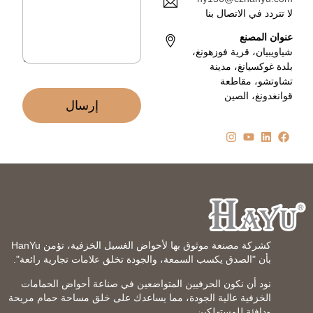
ت
*
لا تتردد في الاتصال بنا
ر
و
عنوان المصنع
ن
شياويبيان، قرية فوزهونغ،
ي
بلدة غوكسيانغ، مدينة
*
تشاوتشو، مقاطعة
قوانغدونغ، الصين
إرسال
كشركة مصنعة موثوق بها لأحواض الغسيل الخزفية، تؤمن HanYu
بأن "الصدق يكسب السمعة، والجودة تخلق علامات تجارية رائعة".
نود أن نكون الحرفيين المتواضعين في صناعة أحواض الحمامات
الخزفية عالية الجودة، مما يساعدك على خلق مساحة حمام مريحة
ودافئة للمستهلكين.