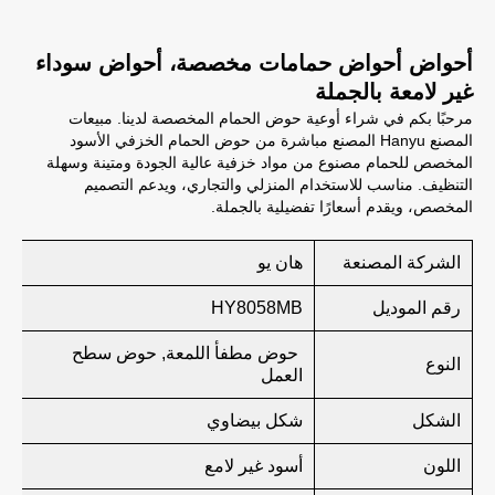
أحواض أحواض حمامات مخصصة، أحواض سوداء
غير لامعة بالجملة
مرحبًا بكم في شراء أوعية حوض الحمام المخصصة لدينا. مبيعات
المصنع Hanyu المصنع مباشرة من حوض الحمام الخزفي الأسود
المخصص للحمام مصنوع من مواد خزفية عالية الجودة ومتينة وسهلة
التنظيف. مناسب للاستخدام المنزلي والتجاري، ويدعم التصميم
المخصص، ويقدم أسعارًا تفضيلية بالجملة.
الشركة المصنعة
هان يو
رقم الموديل
HY8058MB
حوض مطفأ اللمعة, حوض سطح
النوع
العمل
الشكل
شكل بيضاوي
اللون
أسود غير لامع