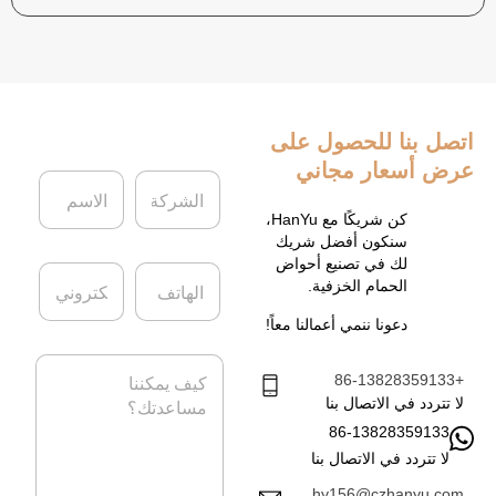
اتصل بنا
للحصول على
عرض أسعار مجاني
ا
ا
ل
ل
ش
ا
كن شريكًا مع HanYu،
ر
س
سنكون أفضل شريك
ك
م
لك في تصنيع أحواض
ا
ا
ة
*
الحمام الخزفية.
ل
ل
ه
ب
دعونا ننمي أعمالنا معاً!
ا
ر
ت
ي
ا
ف
د
+86-13828359133
ل
ا
ر
لا تتردد في الاتصال بنا
ل
س
86-13828359133
إ
ا
ل
لا تتردد في الاتصال بنا
ل
ك
ة
hy156@czhanyu.com