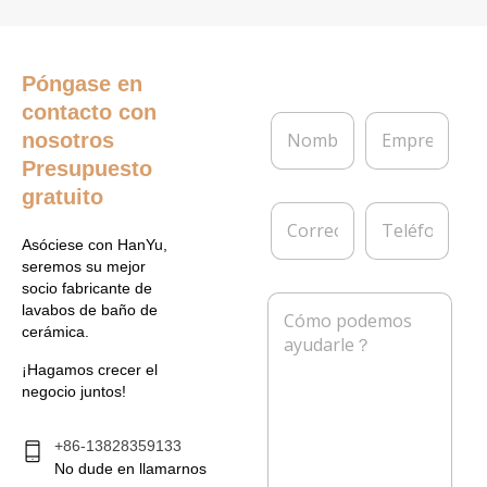
Póngase en
contacto con
N
E
nosotros
o
m
m
p
Presupuesto
b
r
gratuito
r
e
C
T
e
s
o
e
*
a
Asóciese con HanYu,
r
l
seremos su mejor
r
é
socio fabricante de
e
f
M
lavabos de baño de
o
o
e
cerámica.
e
n
n
l
o
s
¡Hagamos crecer el
e
a
negocio juntos!
c
j
t
e
r
*
+86-13828359133
ó
No dude en llamarnos
n