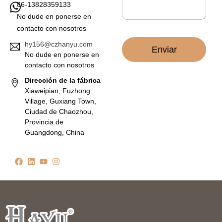
86-13828359133
i
c
No dude en ponerse en
o
contacto con nosotros
*
hy156@czhanyu.com
Enviar
No dude en ponerse en
contacto con nosotros
Dirección de la fábrica
Xiaweipian, Fuzhong
Village, Guxiang Town,
Ciudad de Chaozhou,
Provincia de
Guangdong, China