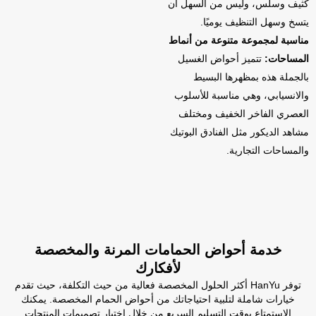
كثيف وسلس، وليس من السهل أن
يتسخ وسهل التنظيف يوميًا.
مناسبة لمجموعة متنوعة من أنماط
المساحات:
تتميز أحواض الغسيل
بالجملة هذه بمظهرها البسيط
والانسيابي، وهي مناسبة للأسلوب
العصري الفاخر الخفيف ومختلف
مشاهد الديكور مثل الفنادق البوتيك
والمساحات التجارية.
خدمة أحواض الحمامات المرنة والمخصصة
لأفكارك
توفر HanYu أكثر الحلول المخصصة فعالية من حيث التكلفة، حيث تقدم
خيارات شاملة لتلبية احتياجاتك من أحواض الحمام المخصصة. يمكنك
الاستمتاع بوقت التسليم السريع من خلال اختيار تصميمات المنتجات