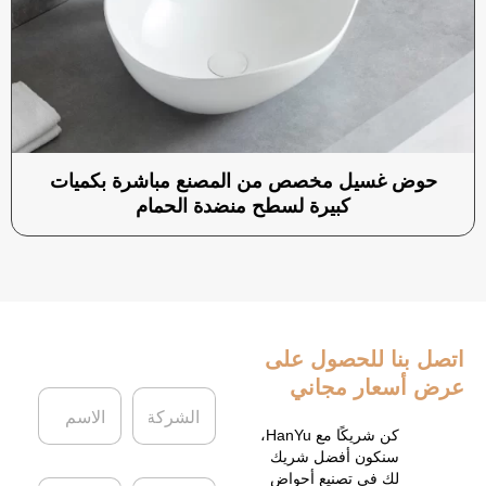
حوض غسيل مخصص من المصنع مباشرة بكميات
كبيرة لسطح منضدة الحمام
اتصل بنا
للحصول على
عرض أسعار مجاني
ا
ا
ل
ل
ش
ا
كن شريكًا مع HanYu،
ر
س
سنكون أفضل شريك
ك
م
لك في تصنيع أحواض