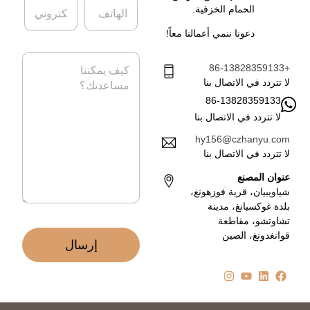
ا
ا
ة
*
الحمام الخزفية.
ل
ل
ه
ب
دعونا ننمي أعمالنا معاً!
ا
ر
ت
ي
ا
ف
د
+86-13828359133
ل
ا
ر
لا تتردد في الاتصال بنا
ل
س
86-13828359133
إ
ا
ل
لا تتردد في الاتصال بنا
ل
ك
ة
hy156@czhanyu.com
ت
*
لا تتردد في الاتصال بنا
ر
و
عنوان المصنع
ن
شياويبيان، قرية فوزهونغ،
ي
بلدة غوكسيانغ، مدينة
*
تشاوتشو، مقاطعة
قوانغدونغ، الصين
إرسال