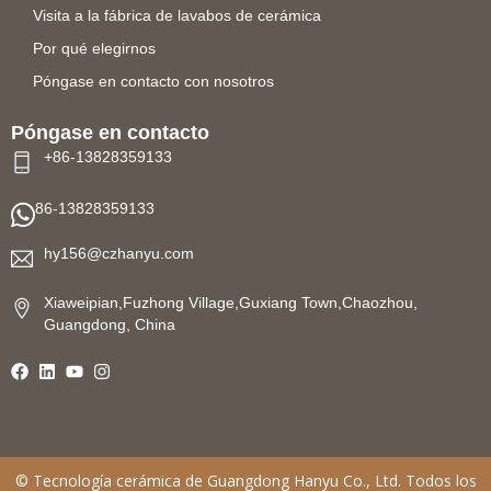
Visita a la fábrica de lavabos de cerámica
Por qué elegirnos
Póngase en contacto con nosotros
Póngase en contacto
+86-13828359133
86-13828359133
hy156@czhanyu.com
Xiaweipian,Fuzhong Village,Guxiang Town,Chaozhou,
Guangdong, China
©
Tecnología cerámica de Guangdong Hanyu
Co., Ltd. Todos los