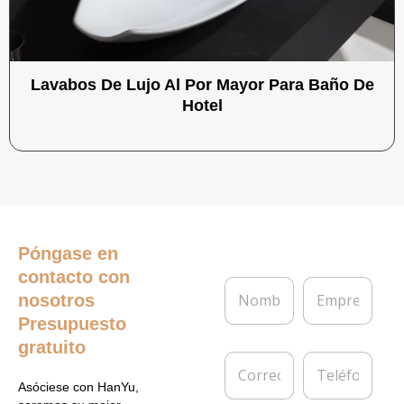
Lavabos De Lujo Al Por Mayor Para Baño De
Hotel
Póngase en
contacto con
N
E
nosotros
o
m
m
p
Presupuesto
b
r
gratuito
r
e
C
T
e
s
o
e
*
a
Asóciese con HanYu,
r
l