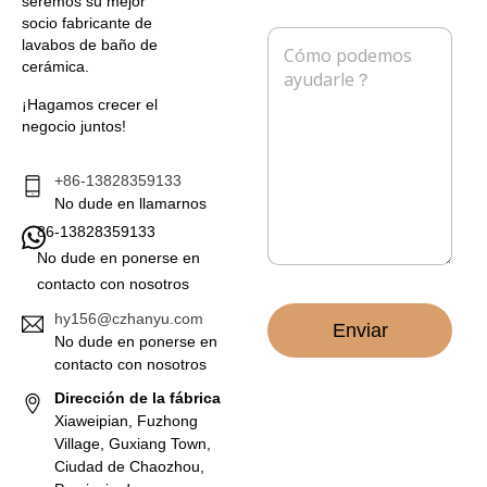
seremos su mejor
r
é
socio fabricante de
e
f
M
lavabos de baño de
o
o
e
cerámica.
e
n
n
l
o
s
¡Hagamos crecer el
e
a
negocio juntos!
c
j
t
e
r
*
+86-13828359133
ó
No dude en llamarnos
n
86-13828359133
i
c
No dude en ponerse en
o
contacto con nosotros
*
hy156@czhanyu.com
Enviar
No dude en ponerse en
contacto con nosotros
Dirección de la fábrica
Xiaweipian, Fuzhong
Village, Guxiang Town,
Ciudad de Chaozhou,