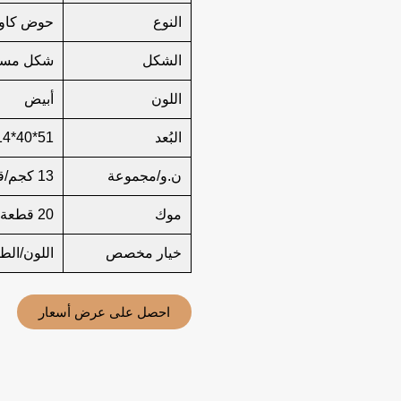
النوع
حوض كاون
الشكل
شكل مست
اللون
أبيض
البُعد
51*40*14
ن.و/مجموعة
13 كجم/قطعة واحدة
موك
20 قطعة
خيار مخصص
اللون/الط
احصل على عرض أسعار