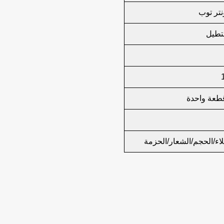
تر توب
طيل
لاء/الحجم/الشعار/الحزمة