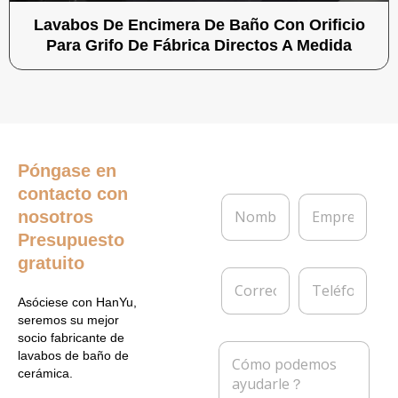
Lavabos De Encimera De Baño Con Orificio
Para Grifo De Fábrica Directos A Medida
Póngase en
contacto con
N
E
nosotros
o
m
m
p
Presupuesto
b
r
gratuito
r
e
C
T
e
s
o
e
*
a
Asóciese con HanYu,
r
l
seremos su mejor
r
é
socio fabricante de
e
f
M
lavabos de baño de
o
o
e
cerámica.
e
n
n
l
o