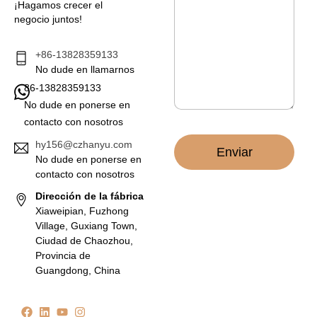
s
¡Hagamos crecer el
e
a
negocio juntos!
c
j
t
e
r
*
+86-13828359133
ó
No dude en llamarnos
n
86-13828359133
i
c
No dude en ponerse en
o
contacto con nosotros
*
hy156@czhanyu.com
Enviar
No dude en ponerse en
contacto con nosotros
Dirección de la fábrica
Xiaweipian, Fuzhong
Village, Guxiang Town,
Ciudad de Chaozhou,
Provincia de
Guangdong, China