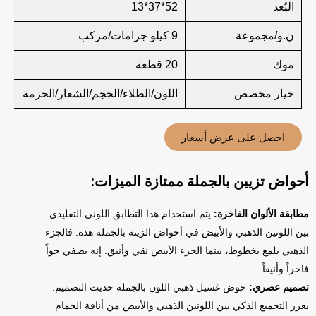
البُعد
52*37*13
ن.و/مجموعة
9 كيلو جرامات/مركب
موك
20 قطعة
خيار مخصص
اللون/الطلاء/الحجم/الشعار/الحزمة
احصل على عرض أسعار
أحواض تزيين بالجملة ممتازة الميزات:
مطابقة الألوان الفاخرة:
يتم استخدام هذا التطابق اللوني التقليدي
بين اللونين الذهبي والأبيض في أحواض الزينة بالجملة هذه. فالجزء
الذهبي يلمع بخطوط، بينما الجزء الأبيض نقي وأنيق. إنه يضفي جواً
فاخراً وأنيقاً.
تصميم عصري:
حوض غسيل ذهبي اللون بالجملة حديث التصميم.
يعزز التجميع الذكي بين اللونين الذهبي والأبيض من أناقة الحمام