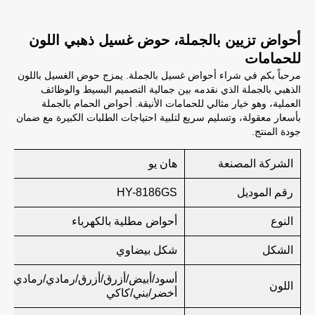
أحواض تزيين بالجملة، حوض غسيل ذهبي اللون
للحمامات
مرحباً بكم في شراء أحواض غسيل بالجملة. يمزج حوض الغسيل باللون
الذهبي بالجملة الذي نقدمه بين جمالية التصميم البسيط والوظائف
العملية، وهو خيار مثالي للحمامات الأنيقة. أحواض الحمام بالجملة
بأسعار معقولة، وتسليم سريع لتلبية احتياجات الطلبات الكبيرة مع ضمان
جودة المنتج.
الشركة المصنعة
هان يو
رقم الموديل
HY-8186GS
النوع
أحواض مطلية بالكهرباء
الشكل
شكل بيضاوي
أسود/أبيض/أزرق/أزرق/رمادي/رمادي/ور
اللون
أخضر/بني/كاكي