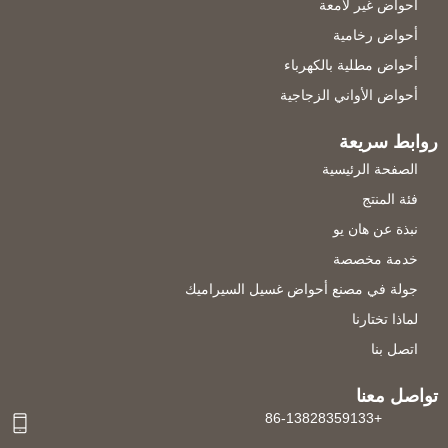
أحواض غير لامعة
أحواض رخامية
أحواض مطلية بالكهرباء
أحواض الأواني الزجاجية
روابط سريعة
الصفحة الرئيسية
فئة المنتج
نبذة عن هان يو
خدمة مخصصة
جولة في مصنع أحواض غسيل السيراميك
لماذا تختارنا
اتصل بنا
تواصل معنا
+86-13828359133