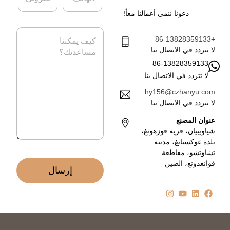
ه
ب
دعونا ننمي أعمالنا معاً!
ا
ر
ت
ي
ا
ف
د
+86-13828359133
ل
ا
ر
لا تتردد في الاتصال بنا
ل
س
86-13828359133
إ
ا
ل
لا تتردد في الاتصال بنا
ل
ك
ة
hy156@czhanyu.com
ت
*
لا تتردد في الاتصال بنا
ر
و
عنوان المصنع
ن
شياويبيان، قرية فوزهونغ،
ي
بلدة غوكسيانغ، مدينة
*
تشاوتشو، مقاطعة
قوانغدونغ، الصين
إرسال