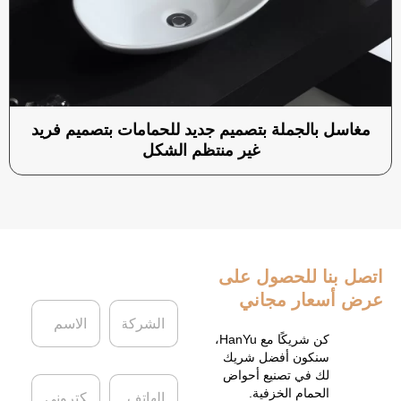
مغاسل بالجملة بتصميم جديد للحمامات بتصميم فريد
غير منتظم الشكل
اتصل بنا
للحصول على
عرض أسعار مجاني
ا
ا
ل
ل
ش
ا
كن شريكًا مع HanYu،
ر
س
سنكون أفضل شريك
ك
م
لك في تصنيع أحواض
ا
ا
ة
*
الحمام الخزفية.
ل
ل