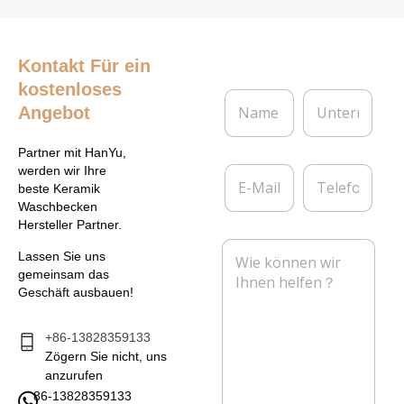
Kontakt
Für ein
kostenloses
N
U
Angebot
a
n
m
t
e
e
Partner mit HanYu,
*
r
E
T
werden wir Ihre
n
-
e
beste Keramik
e
M
l
Waschbecken
h
a
e
Hersteller Partner.
m
i
f
N
e
l
o
Lassen Sie uns
a
n
*
n
gemeinsam das
c
Geschäft ausbauen!
h
r
i
+86-13828359133
c
Zögern Sie nicht, uns
h
anzurufen
t
86-13828359133
*