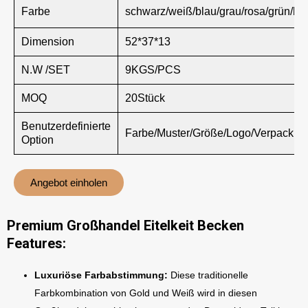
Farbe
schwarz/weiß/blau/grau/rosa/grün/br
Dimension
52*37*13
N.W /SET
9KGS/PCS
MOQ
20Stück
Benutzerdefinierte
Farbe/Muster/Größe/Logo/Verpackun
Option
Angebot einholen
Premium Großhandel Eitelkeit Becken
Features:
Luxuriöse Farbabstimmung:
Diese traditionelle
Farbkombination von Gold und Weiß wird in diesen