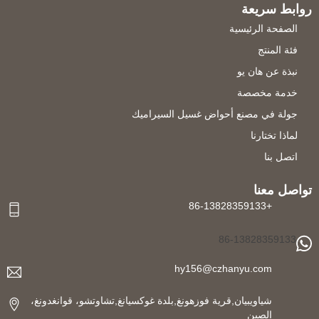
روابط سريعة
الصفحة الرئيسية
فئة المنتج
نبذة عن هان يو
خدمة مخصصة
جولة في مصنع أحواض غسيل السيراميك
لماذا تختارنا
اتصل بنا
تواصل معنا
+86-13828359133
86-13828359133
hy156@czhanyu.com
شياويبيان,قرية فوزهونغ,بلدة غوكسيانغ,تشاوتشو، قوانغدونغ،
الصين