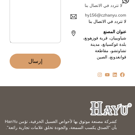
إ
ا
ل
لا تتردد في الاتصال بنا
ل
ك
ة
hy156@czhanyu.com
ت
*
لا تتردد في الاتصال بنا
ر
و
عنوان المصنع
ن
شياويبيان، قرية فوزهونغ،
ي
بلدة غوكسيانغ، مدينة
*
تشاوتشو، مقاطعة
قوانغدونغ، الصين
إرسال
كشركة مصنعة موثوق بها لأحواض الغسيل الخزفية، تؤمن HanYu
بأن "الصدق يكسب السمعة، والجودة تخلق علامات تجارية رائعة".