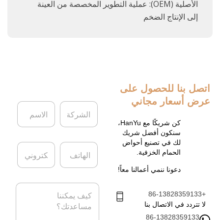
الأصلية (OEM): عملية التطوير المخصصة من العينة
إلى الإنتاج الضخم
اتصل بنا
للحصول على
عرض أسعار مجاني
ا
ا
ل
ل
ش
ا
كن شريكًا مع HanYu،
ر
س
سنكون أفضل شريك
ك
م
لك في تصنيع أحواض
ا
ا
ة
*
الحمام الخزفية.
ل
ل
ه
ب
دعونا ننمي أعمالنا معاً!
ا
ر
ت
ي
ا
ف
د
+86-13828359133
ل
ا
ر
لا تتردد في الاتصال بنا
ل
س
86-13828359133