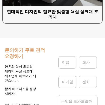
현대적인 디자인의 절묘한 맞춤형 욕실 싱크대 조
리대
문의하기
무료 견적
요청하기
이
회
름
사
*
한유와 함께 최고의
세라믹 욕실 싱크대
제조업체 파트너가 되
이
전
겠습니다.
메
화
일
함께 비즈니스를 성장
*
시키자!
메
시