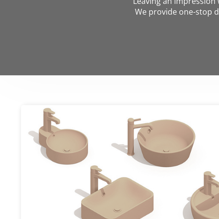
Leaving an impression w
We provide one-stop d