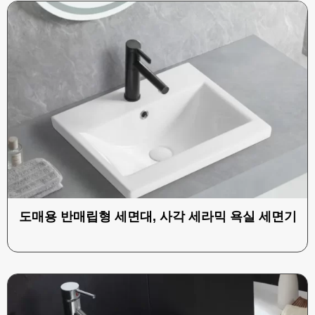
도매용 반매립형 세면대, 사각 세라믹 욕실 세면기