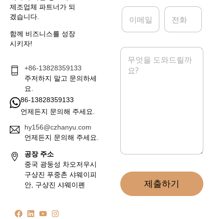
제조업체 파트너가 되
이
전
겠습니다.
메
화
일
함께 비즈니스를 성장
*
시키자!
메
시
+86-13828359133
지
*
주저하지 말고 문의하세
요.
86-13828359133
언제든지 문의해 주세요.
hy156@czhanyu.com
언제든지 문의해 주세요.
공장 주소
중국 광둥성 차오저우시
구샹진 푸중촌 샤웨이피
제출하기
안, 구샹진 샤웨이폔