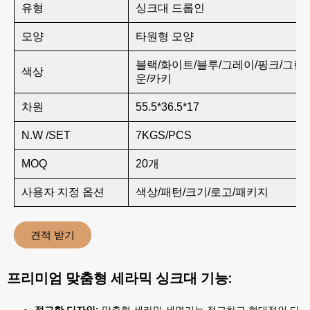
유형
싱크대 드롭인
모양
타원형 모양
블랙/화이트/블루/그레이/핑크/그린
색상
운/카키
차원
55.5*36.5*17
N.W /SET
7KGS/PCS
MOQ
20개
사용자 지정 옵션
색상/패턴/크기/로고/패키지
견적 받기
프리미엄 맞춤형 세라믹 싱크대 기능: