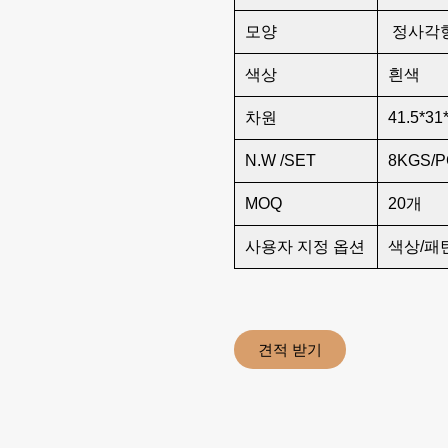
모양
정사각형
색상
흰색
차원
41.5*31
N.W /SET
8KGS/
MOQ
20개
사용자 지정 옵션
색상/패
견적 받기