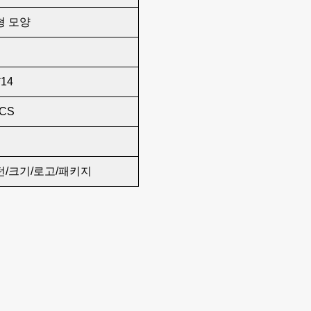
 모양
*14
PCS
턴/크기/로고/패키지