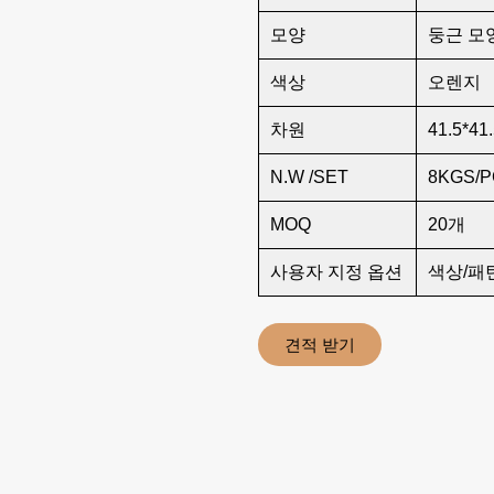
모양
둥근 모
색상
오렌지
차원
41.5*41.
N.W /SET
8KGS/
MOQ
20개
사용자 지정 옵션
색상/패
견적 받기