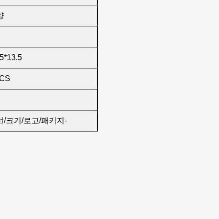
양
5*13.5
PCS
턴/크기/로고/패키지-