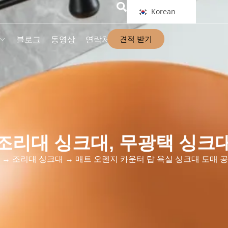
Korean
견적 받기
블로그
동영상
연락처
조리대 싱크대
,
무광택 싱크
→
조리대 싱크대
→ 매트 오렌지 카운터 탑 욕실 싱크대 도매 