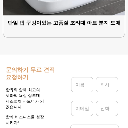
단일 탭 구멍이있는 고품질 조리대 아트 분지 도매
문의하기
무료 견적
요청하기
이
회
름
사
*
한유와 함께 최고의
세라믹 욕실 싱크대
제조업체 파트너가 되
이
전
겠습니다.
메
화
일
함께 비즈니스를 성장
*
시키자!
메