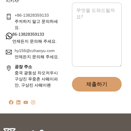
시키자!
메
시
+86-13828359133
지
*
주저하지 말고 문의하세
요.
86-13828359133
언제든지 문의해 주세요.
hy156@czhanyu.com
언제든지 문의해 주세요.
공장 주소
중국 광둥성 차오저우시
구샹진 푸중촌 샤웨이피
제출하기
안, 구샹진 샤웨이폔