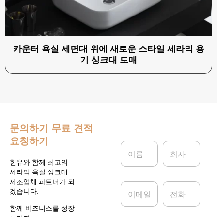
카운터 욕실 세면대 위에 새로운 스타일 세라믹 용
기 싱크대 도매
문의하기
무료 견적
요청하기
이
회
름
사
*
한유와 함께 최고의
세라믹 욕실 싱크대
제조업체 파트너가 되
이
전
겠습니다.
메
화
일
함께 비즈니스를 성장
*