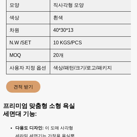
모양
직사각형 모양
색상
흰색
차원
40*30*13
N.W /SET
10 KGS/PCS
MOQ
20개
사용자 지정 옵션
색상/패턴/크기/로고/패키지
견적 받기
프리미엄 맞춤형 소형 욕실
세면대 기능:
다용도 디자인:
이 도매 사각형
세라믹 세면기는 가정용 욕실뿐