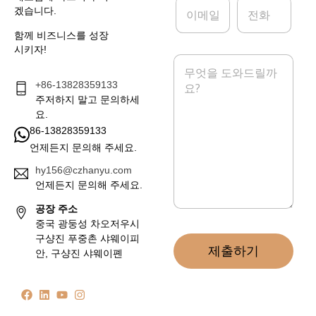
이
전
겠습니다.
메
화
일
함께 비즈니스를 성장
*
시키자!
메
시
+86-13828359133
지
*
주저하지 말고 문의하세
요.
86-13828359133
언제든지 문의해 주세요.
hy156@czhanyu.com
언제든지 문의해 주세요.
공장 주소
중국 광둥성 차오저우시
구샹진 푸중촌 샤웨이피
제출하기
안, 구샹진 샤웨이폔