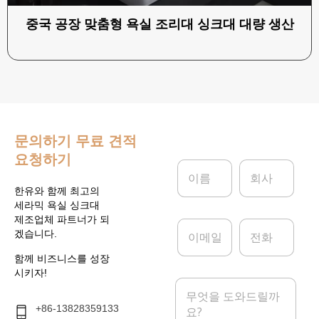
중국 공장 맞춤형 욕실 조리대 싱크대 대량 생산
문의하기
무료 견적
요청하기
이
회
름
사
*
한유와 함께 최고의
세라믹 욕실 싱크대
제조업체 파트너가 되
이
전
겠습니다.
메
화
일
함께 비즈니스를 성장
*
시키자!
메
시
+86-13828359133
지