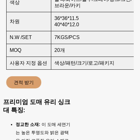
색상
브라운/카키
36*36*11.5
차원
40*40*12.0
N.W /SET
7KGS/PCS
MOQ
20개
사용자 지정 옵션
색상/패턴/크기/로고/패키지
견적 받기
프리미엄 도매 유리 싱크
대 특징:
정교한 소재:
이 도매 세면기
는 높은 투명도와 밝은 광택