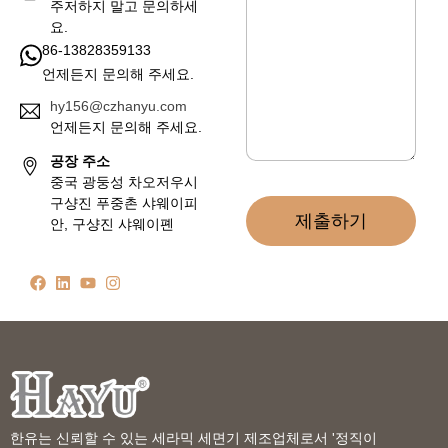
*
주저하지 말고 문의하세
요.
86-13828359133
언제든지 문의해 주세요.
hy156@czhanyu.com
언제든지 문의해 주세요.
공장 주소
중국 광둥성 차오저우시
구샹진 푸중촌 샤웨이피
제출하기
안, 구샹진 샤웨이폔
한유는 신뢰할 수 있는 세라믹 세면기 제조업체로서 '정직이