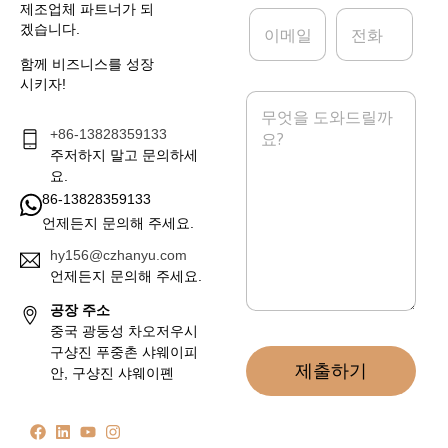
제조업체 파트너가 되
이
전
겠습니다.
메
화
일
함께 비즈니스를 성장
*
시키자!
메
시
+86-13828359133
지
*
주저하지 말고 문의하세
요.
86-13828359133
언제든지 문의해 주세요.
hy156@czhanyu.com
언제든지 문의해 주세요.
공장 주소
중국 광둥성 차오저우시
구샹진 푸중촌 샤웨이피
제출하기
안, 구샹진 샤웨이폔