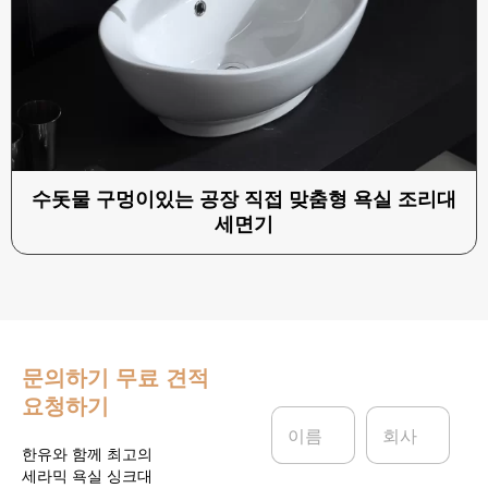
수돗물 구멍이있는 공장 직접 맞춤형 욕실 조리대
세면기
문의하기
무료 견적
요청하기
이
회
름
사
*
한유와 함께 최고의
세라믹 욕실 싱크대