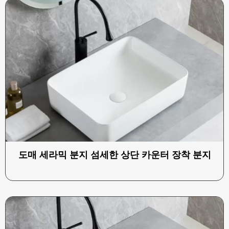
도매 세라믹 분지 섬세한 상단 카운터 장착 분지