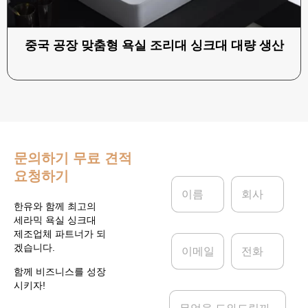
중국 공장 맞춤형 욕실 조리대 싱크대 대량 생산
문의하기
무료 견적
요청하기
이
회
름
사
*
한유와 함께 최고의
세라믹 욕실 싱크대
제조업체 파트너가 되
이
전
겠습니다.
메
화
일
함께 비즈니스를 성장
*
시키자!
메