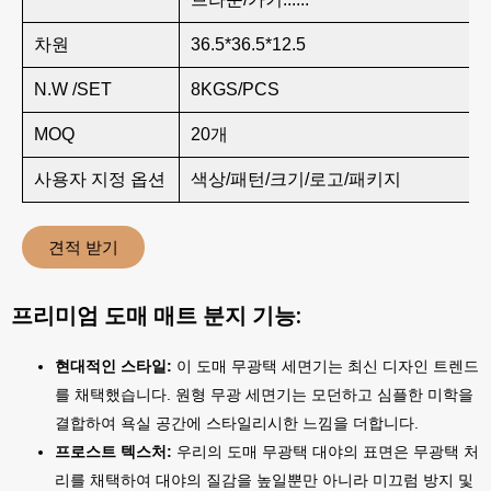
차원
36.5*36.5*12.5
N.W /SET
8KGS/PCS
MOQ
20개
사용자 지정 옵션
색상/패턴/크기/로고/패키지
견적 받기
프리미엄 도매 매트 분지 기능:
현대적인 스타일:
이 도매 무광택 세면기는 최신 디자인 트렌드
를 채택했습니다. 원형 무광 세면기는 모던하고 심플한 미학을
결합하여 욕실 공간에 스타일리시한 느낌을 더합니다.
프로스트 텍스처:
우리의 도매 무광택 대야의 표면은 무광택 처
리를 채택하여 대야의 질감을 높일뿐만 아니라 미끄럼 방지 및