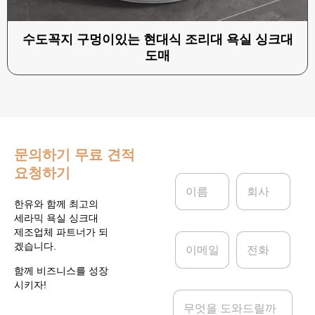
수도꼭지 구멍이있는 현대식 조리대 욕실 싱크대
도매
문의하기
무료 견적
요청하기
이
회
름
사
*
한유와 함께 최고의
세라믹 욕실 싱크대
제조업체 파트너가 되
이
전
겠습니다.
메
화
일
함께 비즈니스를 성장
*
시키자!
메
시