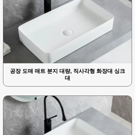
공장 도매 매트 분지 대량, 직사각형 화장대 싱크
대