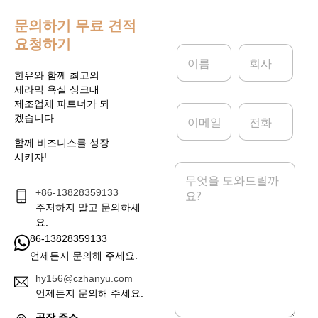
문의하기
무료 견적
요청하기
이
회
름
사
*
한유와 함께 최고의
세라믹 욕실 싱크대
제조업체 파트너가 되
이
전
겠습니다.
메
화
일
함께 비즈니스를 성장
*
시키자!
메
시
+86-13828359133
지
*
주저하지 말고 문의하세
요.
86-13828359133
언제든지 문의해 주세요.
hy156@czhanyu.com
언제든지 문의해 주세요.
공장 주소