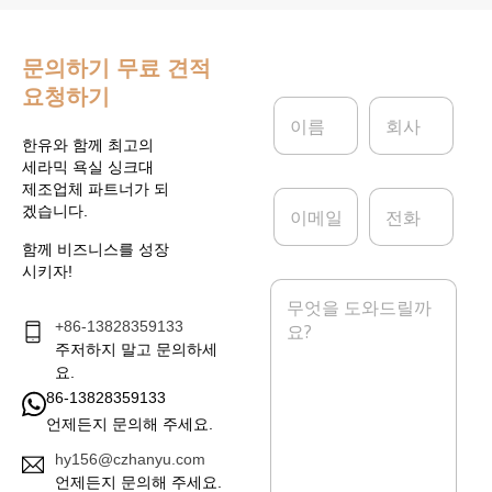
문의하기
무료 견적
요청하기
이
회
름
사
*
한유와 함께 최고의
세라믹 욕실 싱크대
제조업체 파트너가 되
이
전
겠습니다.
메
화
일
함께 비즈니스를 성장
*
시키자!
메
시
+86-13828359133
지
*
주저하지 말고 문의하세
요.
86-13828359133
언제든지 문의해 주세요.
hy156@czhanyu.com
언제든지 문의해 주세요.