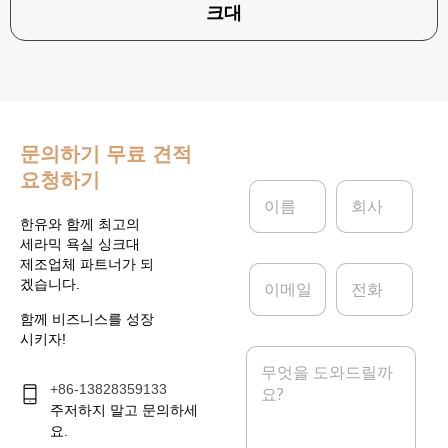
크대
문의하기
무료 견적
요청하기
이
회
름
사
*
한유와 함께 최고의
세라믹 욕실 싱크대
제조업체 파트너가 되
이
전
겠습니다.
메
화
일
함께 비즈니스를 성장
*
시키자!
메
시
+86-13828359133
지
*
주저하지 말고 문의하세
요.