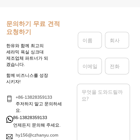
문의하기
무료 견적
요청하기
이
회
름
사
*
한유와 함께 최고의
세라믹 욕실 싱크대
제조업체 파트너가 되
이
전
겠습니다.
메
화
일
함께 비즈니스를 성장
*
시키자!
메
시
+86-13828359133
지
*
주저하지 말고 문의하세
요.
86-13828359133
언제든지 문의해 주세요.
hy156@czhanyu.com