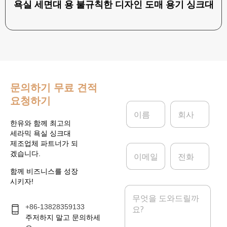
욕실 세면대 용 불규칙한 디자인 도매 용기 싱크대
문의하기
무료 견적
요청하기
이
회
름
사
*
한유와 함께 최고의
세라믹 욕실 싱크대
제조업체 파트너가 되
이
전
겠습니다.
메
화
일
함께 비즈니스를 성장
*
시키자!
메
시
+86-13828359133
지
*
주저하지 말고 문의하세