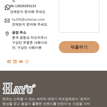
요.
86-13828359133
언제든지 문의해 주세요.
hy156@czhanyu.com
언제든지 문의해 주세요.
공장 주소
중국 광둥성 차오저우시
구샹진 푸중촌 샤웨이피
제출하기
안, 구샹진 샤웨이폔
한유는 신뢰할 수 있는 세라믹 세면기 제조업체로서 '정직이
명성을 얻고 품질이 훌륭한 브랜드를 만든다'는 신념을 가지