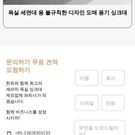
욕실 세면대 용 불규칙한 디자인 도매 용기 싱크대
문의하기
무료 견적
요청하기
이
회
름
사
*
한유와 함께 최고의
세라믹 욕실 싱크대
제조업체 파트너가 되
이
전
겠습니다.
메
화
일
함께 비즈니스를 성장
*
시키자!
메
시
+86-13828359133
지