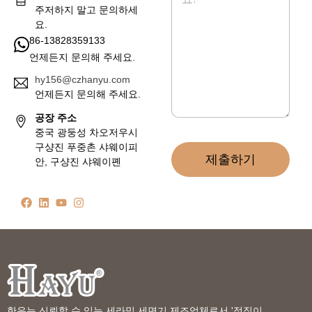
*
주저하지 말고 문의하세
요.
86-13828359133
언제든지 문의해 주세요.
hy156@czhanyu.com
언제든지 문의해 주세요.
공장 주소
중국 광둥성 차오저우시
구샹진 푸중촌 샤웨이피
제출하기
안, 구샹진 샤웨이폔
한유는 신뢰할 수 있는 세라믹 세면기 제조업체로서 '정직이