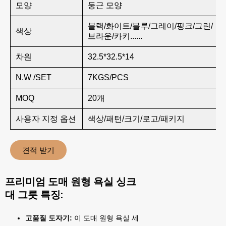
모양
둥근 모양
블랙/화이트/블루/그레이/핑크/그린/
색상
브라운/카키......
차원
32.5*32.5*14
N.W /SET
7KGS/PCS
MOQ
20개
사용자 지정 옵션
색상/패턴/크기/로고/패키지
견적 받기
프리미엄 도매 원형 욕실 싱크
대 그릇 특징:
고품질 도자기:
이 도매 원형 욕실 세