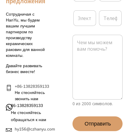
предложения
*
п
а
Э
Т
Сотрудничая с
н
л
е
HanYu, мы будем
и
е
л
вашим лучшим
я
к
е
партнером по
т
ф
С
производству
р
о
о
керамических
о
н
о
раковин для ванной
н
б
комнаты.
н
щ
а
е
Давайте развивать
я
н
бизнес вместе!
п
и
о
е
ч
+86-13828359133
*
т
Не стесняйтесь
а
звонить нам
*
0 из 2000 символов.
86-13828359133
Не стесняйтесь
обращаться к нам
Отправить
hy156@czhanyu.com