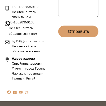
о
е
ч
+86-13828359133
*
т
Не стесняйтесь
а
звонить нам
*
86-13828359133
Не стесняйтесь
Отправить
обращаться к нам
hy156@czhanyu.com
Не стесняйтесь
обращаться к нам
Адрес завода
Сявэйпянь, деревня
Фучжун, город Гусянь,
Чаочжоу, провинция
Гуандун, Китай