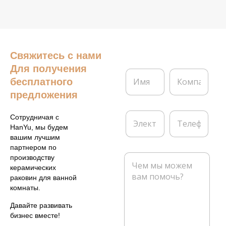
Свяжитесь с нами
Для получения
И
К
бесплатного
м
о
я
м
предложения
*
п
а
Э
Т
Сотрудничая с
н
л
е
HanYu, мы будем
и
е
л
вашим лучшим
я
к
е
партнером по
т
ф
С
производству
р
о
о
керамических
о
н
о
раковин для ванной
н
б
комнаты.
н
щ
а
е
Давайте развивать
я
н
бизнес вместе!
п
и