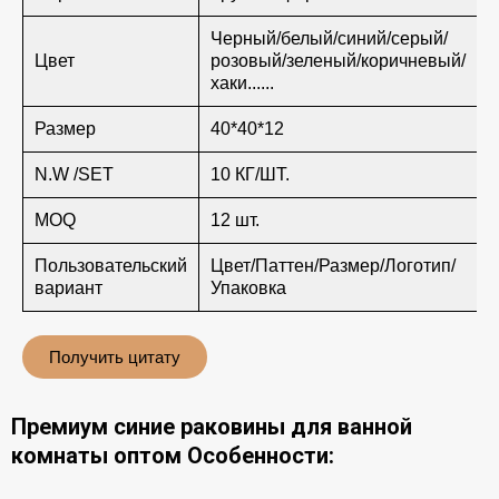
Черный/белый/синий/серый/
Цвет
розовый/зеленый/коричневый/
хаки......
Размер
40*40*12
N.W /SET
10 КГ/ШТ.
MOQ
12 шт.
Пользовательский
Цвет/Паттен/Размер/Логотип/
вариант
Упаковка
Получить цитату
Премиум синие раковины для ванной
комнаты оптом Особенности: