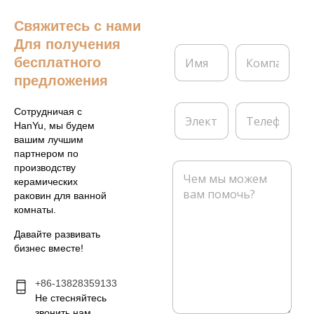
Свяжитесь с нами
Для получения
И
К
бесплатного
м
о
я
м
предложения
*
п
а
Э
Т
Сотрудничая с
н
л
е
HanYu, мы будем
и
е
л
вашим лучшим
я
к
е
партнером по
т
ф
С
производству
р
о
о
керамических
о
н
о
раковин для ванной
н
б
комнаты.
н
щ
а
е
Давайте развивать
я
н
бизнес вместе!
п
и
о
е
ч
+86-13828359133
*
т
Не стесняйтесь
а
звонить нам