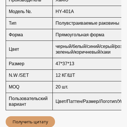
Модель №.
HY-401A
Тип
Полувстраиваемые раковины
Форма
Прямоугольная форма
черный/белый/синий/серый/розо
Цвет
зеленый/коричневый/хаки
Размер
47*37*13
N.W /SET
12 КГ/ШТ
MOQ
20 шт.
Пользовательский
Цвет/Паттен/Размер/Логотип/Упа
вариант
Получить цитату