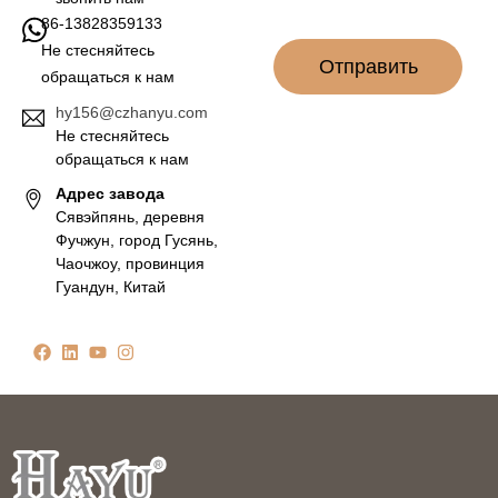
*
86-13828359133
Не стесняйтесь
Отправить
обращаться к нам
hy156@czhanyu.com
Не стесняйтесь
обращаться к нам
Адрес завода
Сявэйпянь, деревня
Фучжун, город Гусянь,
Чаочжоу, провинция
Гуандун, Китай