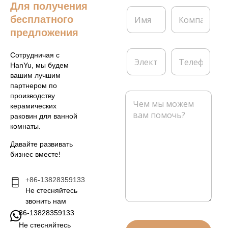
Для получения
И
К
бесплатного
м
о
я
м
предложения
*
п
а
Э
Т
Сотрудничая с
н
л
е
HanYu, мы будем
и
е
л
вашим лучшим
я
к
е
партнером по
т
ф
С
производству
р
о
о
керамических
о
н
о
раковин для ванной
н
б
комнаты.
н
щ
а
е
Давайте развивать
я
н
бизнес вместе!
п
и
о
е
ч
+86-13828359133
*
т
Не стесняйтесь
а
звонить нам
*
86-13828359133
Не стесняйтесь