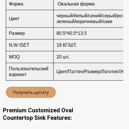
Форма
Овальная форма
черный/белый/синий/серый/розо
Цвет
зеленый/коричневый/хаки
Размер
80.5*40.5*13.5
N.W /SET
18 КГ/ШТ.
MOQ
20 шт.
Пользовательский
Цвет/Паттен/Размер/Логотип/Упа
вариант
Получить цитату
Premium Customized Oval
Countertop Sink Features: