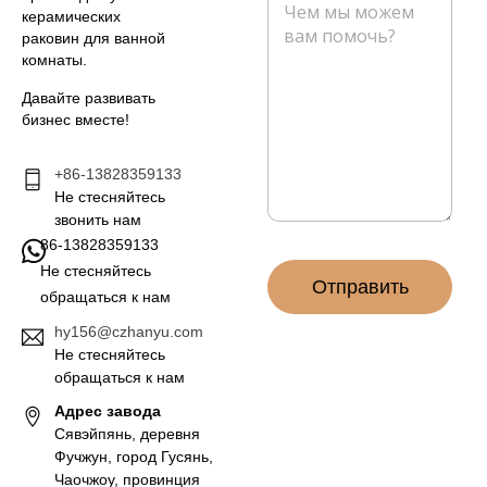
р
о
о
керамических
о
н
о
раковин для ванной
н
б
комнаты.
н
щ
а
е
Давайте развивать
я
н
бизнес вместе!
п
и
о
е
ч
+86-13828359133
*
т
Не стесняйтесь
а
звонить нам
*
86-13828359133
Не стесняйтесь
Отправить
обращаться к нам
hy156@czhanyu.com
Не стесняйтесь
обращаться к нам
Адрес завода
Сявэйпянь, деревня
Фучжун, город Гусянь,
Чаочжоу, провинция