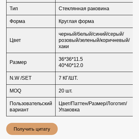
Тип
Стеклянная раковина
Форма
Круглая форма
черный/белый/синий/серый/
Цвет
розовый/зеленый/коричневый/
хаки
36*36*11.5
Размер
40*40*12.0
N.W /SET
7 КГ/ШТ.
MOQ
20 шт.
Пользовательский
Цвет/Паттен/Размер/Логотип/
вариант
Упаковка
Получить цитату