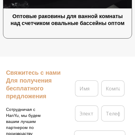
Оптовые раковины для ванной комнаты
над счетчиком овальные бассейны оптом
Свяжитесь с нами
Для получения
И
К
бесплатного
м
о
я
м
предложения
*
п
а
Э
Т
Сотрудничая с
н
л
е
HanYu, мы будем
и
е
л
вашим лучшим
я
к
е
партнером по
т
ф
С
производству