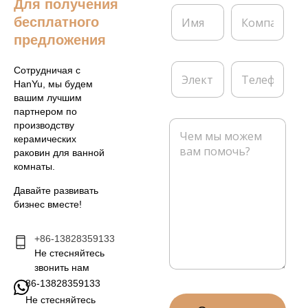
Для получения
И
К
бесплатного
м
о
я
м
предложения
*
п
а
Э
Т
Сотрудничая с
н
л
е
HanYu, мы будем
и
е
л
вашим лучшим
я
к
е
партнером по
т
ф
С
производству
р
о
о
керамических
о
н
о
раковин для ванной
н
б
комнаты.
н
щ
а
е
Давайте развивать
я
н
бизнес вместе!
п
и
о
е
ч
+86-13828359133
*
т
Не стесняйтесь
а
звонить нам
*
86-13828359133
Не стесняйтесь