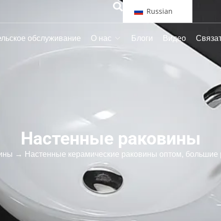
Russian
ельское обслуживание
О нас
Блоги
Видео
Связат
Настенные раковины
ины
→ Настенные керамические раковины оптом, большие 