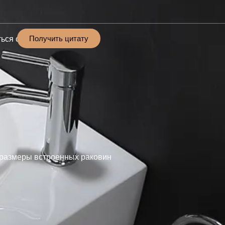
Получить цитату
ься с
размеры встроенных раковин