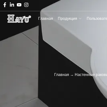
Главная
Продукция
Пользоват
Главная
→
Настенные раков