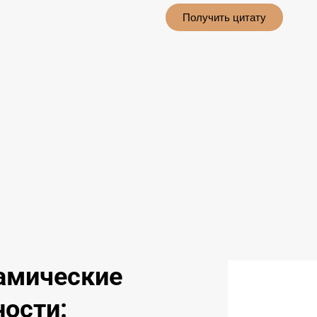
Получить цитату
амические
ости: