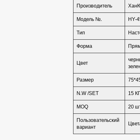
Производитель
Хан
Модель №.
HY-4
Тип
Наст
Форма
Прям
черн
Цвет
зеле
Размер
75*4
N.W /SET
15 К
MOQ
20 шт
Пользовательский
Цвет
вариант