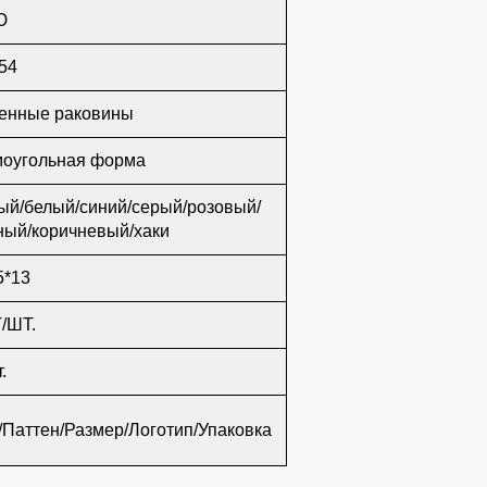
Ю
54
енные раковины
оугольная форма
ый/белый/синий/серый/розовый/
ный/коричневый/хаки
5*13
Г/ШТ.
.
/Паттен/Размер/Логотип/Упаковка